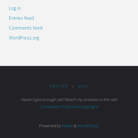
Log in
Entries feed
Comments feed
WordPress.org
TWITTER
|
XING
Haven't got enough yet? Watch my activities in the net!
Comments Policy and Copyright
Powered by
Fluida
&
WordPress.