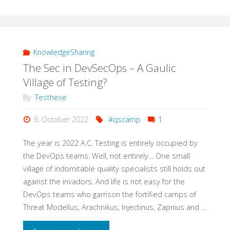
SAP
Test
und
KnowledgeSharing
The Sec in DevSecOps – A Gaulic
der
Village of Testing?
Fachbereich?
By
Testhexe
Wie
6. October 2022
#qscamp
1
können
The year is 2022 A.C. Testing is entirely occupied by
the DevOps teams. Well, not entirely… One small
wir
village of indomitable quality specialists still holds out
against the invadors. And life is not easy for the
Tester
DevOps teams who garrison the fortified camps of
helfen,
Threat Modellus, Arachnikus, Injectinus, Zapnius and …
dass