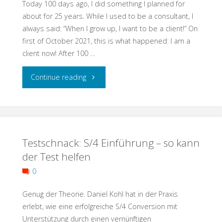
Today 100 days ago, I did something I planned for
–
about for 25 years. While I used to be a consultant, I
always said: “When I grow up, I want to be a client!” On
Qualität
first of October 2021, this is what happened: I am a
client now! After 100 …
dank
"100
Continue reading
regelbasiertem
Days
Ansatz"
a
Testschnack: S/4 Einführung – so kann
Client"
der Test helfen
0
Genug der Theorie. Daniel Kohl hat in der Praxis
erlebt, wie eine erfolgreiche S/4 Conversion mit
Unterstützung durch einen vernünftigen