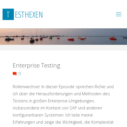
Skip
to
T
E
S
T
H
E
X
E
N
content
Enterprise Testing
0
Rollenwechsel: In dieser Episode sprechen Richie und
ich über die Herausforderungen und Methoden des
Testens in großen Enterprise-Umgebungen,
insbesondere im Kontext von SAP und anderen
konfigurierbaren Systemen. Ich teile meine
Erfahrungen und zeige die Wichtigkeit, die Komplexität