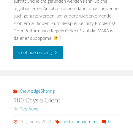
auftritt und leicht gefunden werden kann. Solche
regelbasierten Ansätze können dabei quasi nebenbei
auch genutzt werden, um andere wiederkehrende
Problem zu finden. Zum Beispiel Security Problems!
Oder Performance Regeln (Select * auf die MARA ist
da eher suboptimal
)!
"Testschnack:
Continue reading
Keine
Angst
vor
KnowledgeSharing
100 Days a Client
der
By
Testhexe
Code
10. January 2022
test management
0
Transformation