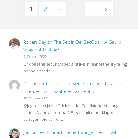
1
2
3
…
6
Tipps
Posts
zur
pagination
SAP
Robert Day
on
The Sec in DevSecOps – A Gaulic
Testautomation"
Village of Testing?
7. October 2022
Or does the security specialist live in fear of the sky falling
on their head?
Dennis
on
Testschnack: Keine traurigen Test Tool
Lizenzen dank sauberer Konzeption
19. October 2021
@Jogi: das ist ja der Trick bei der Testdatenerstellung
mittels Automatisierung: 2 Fliegen mit einer Klappe
schlagen. Die von dir…
Jogi
on
Testschnack: Keine traurigen Test Tool