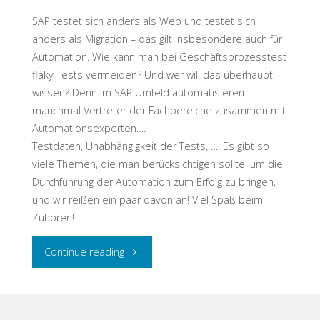
kann
SAP testet sich anders als Web und testet sich
der
anders als Migration – das gilt insbesondere auch für
Automation. Wie kann man bei Geschäftsprozesstest
Test
flaky Tests vermeiden? Und wer will das überhaupt
wissen? Denn im SAP Umfeld automatisieren
helfen"
manchmal Vertreter der Fachbereiche zusammen mit
Automationsexperten….
Testdaten, Unabhängigkeit der Tests, …. Es gibt so
viele Themen, die man berücksichtigen sollte, um die
Durchführung der Automation zum Erfolg zu bringen,
und wir reißen ein paar davon an! Viel Spaß beim
Zuhören!
"Testschnack:
Continue reading
tausend
tolle