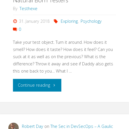
Natural Born Testers
By
Testhexe
31. January 2018
Exploring
,
Psychology
0
Take your test object. Turn it around. How does it
smell? How does it taste? How does it feel? Can you
suck at it as well as on the previous? What is the
difference? Throw it away and see if Daddy also gets
this one back to you… What I …
"Natural
Continue reading
Born
Testers"
Robert Day
on
The Sec in DevSecOps – A Gaulic