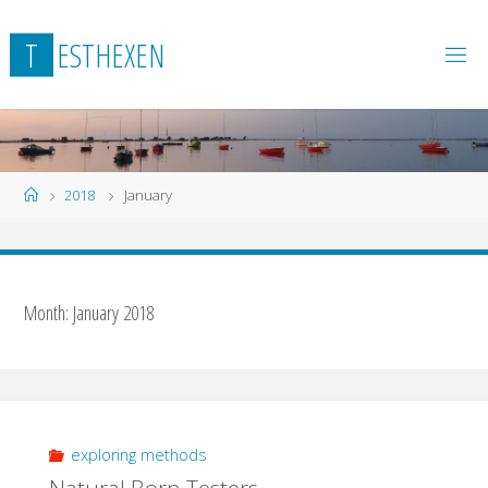
Skip
to
T
E
S
T
H
E
X
E
N
content
Home
2018
January
Month:
January 2018
exploring methods