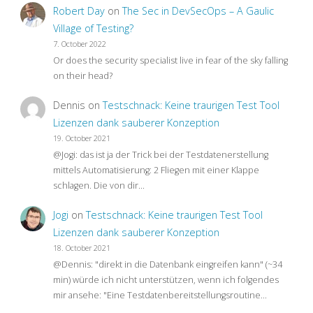
Barcamp
Robert Day
on
The Sec in DevSecOps – A Gaulic
Village of Testing?
Perspective"
7. October 2022
Or does the security specialist live in fear of the sky falling
on their head?
Dennis
on
Testschnack: Keine traurigen Test Tool
Lizenzen dank sauberer Konzeption
19. October 2021
@Jogi: das ist ja der Trick bei der Testdatenerstellung
mittels Automatisierung: 2 Fliegen mit einer Klappe
schlagen. Die von dir…
Jogi
on
Testschnack: Keine traurigen Test Tool
Lizenzen dank sauberer Konzeption
18. October 2021
@Dennis: "direkt in die Datenbank eingreifen kann" (~34
min) würde ich nicht unterstützen, wenn ich folgendes
mir ansehe: "Eine Testdatenbereitstellungsroutine…