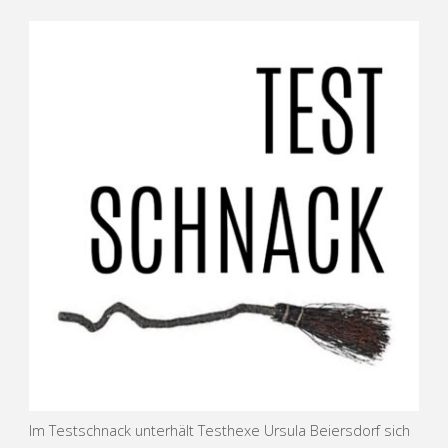
Im Testschnack unterhält Testhexe Ursula Beiersdorf sich