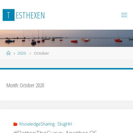
Skip
to
T
E
S
T
H
E
X
E
N
content
Home
2020
October
Month:
October 2020
KnowledgeSharing
,
StugHH