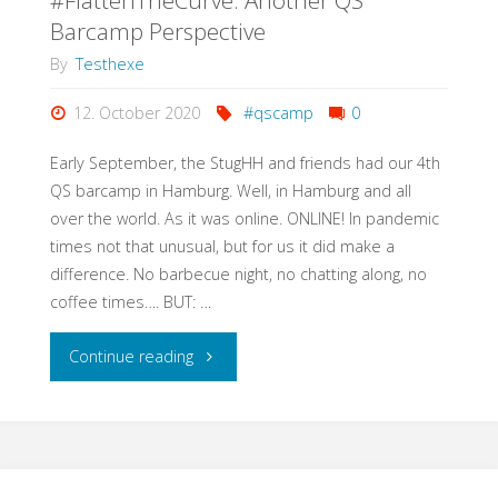
#FlattenTheCurve: Another QS
Barcamp Perspective
By
Testhexe
12. October 2020
#qscamp
0
Early September, the StugHH and friends had our 4th
QS barcamp in Hamburg. Well, in Hamburg and all
over the world. As it was online. ONLINE! In pandemic
times not that unusual, but for us it did make a
difference. No barbecue night, no chatting along, no
coffee times…. BUT: …
"#FlattenTheCurve:
Continue reading
Another
QS