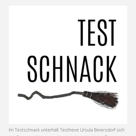
Im Testschnack unterhält Testhexe Ursula Beiersdorf sich