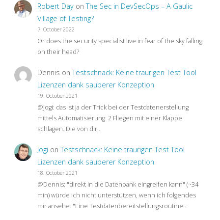
Robert Day
on
The Sec in DevSecOps – A Gaulic
Village of Testing?
Trinity
7. October 2022
of
Or does the security specialist live in fear of the sky falling
on their head?
Testing?"
Dennis
on
Testschnack: Keine traurigen Test Tool
Lizenzen dank sauberer Konzeption
19. October 2021
@Jogi: das ist ja der Trick bei der Testdatenerstellung
mittels Automatisierung: 2 Fliegen mit einer Klappe
schlagen. Die von dir…
Jogi
on
Testschnack: Keine traurigen Test Tool
Lizenzen dank sauberer Konzeption
18. October 2021
@Dennis: "direkt in die Datenbank eingreifen kann" (~34
min) würde ich nicht unterstützen, wenn ich folgendes
mir ansehe: "Eine Testdatenbereitstellungsroutine…