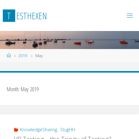
Skip
to
T
E
S
T
H
E
X
E
N
content
Home
2019
May
Month:
May 2019
KnowledgeSharing
,
StugHH