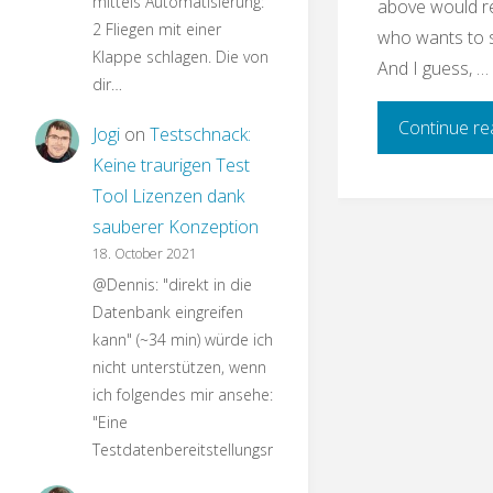
mittels Automatisierung:
above would re
2 Fliegen mit einer
who wants to s
Klappe schlagen. Die von
And I guess, …
dir…
Continue re
Jogi
on
Testschnack:
Keine traurigen Test
Tool Lizenzen dank
sauberer Konzeption
18. October 2021
@Dennis: "direkt in die
Datenbank eingreifen
kann" (~34 min) würde ich
nicht unterstützen, wenn
ich folgendes mir ansehe:
"Eine
Testdatenbereitstellungsroutine…