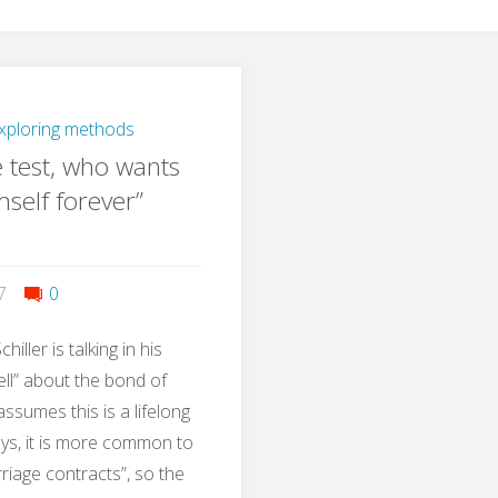
xploring methods
 test, who wants
mself forever”
7
0
hiller is talking in his
ell” about the bond of
ssumes this is a lifelong
s, it is more common to
riage contracts”, so the