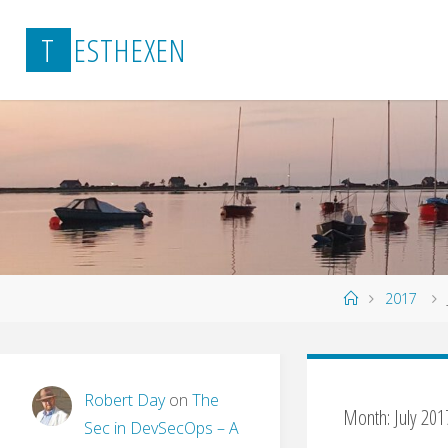
Skip
T
E
S
T
H
E
X
E
N
to
content
Home
2017
Robert Day
on
The
Month:
July 201
Sec in DevSecOps – A