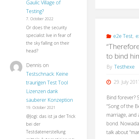
Gaulic Village of
Testing?
7. October 2022
Or does the security
specialist live in fear of
e2e Test
,
e
the sky falling on their
“Therefore
head?
to bind hi
Dennis
on
By
Testhexe
Testschnack: Keine
29. July 201
traurigen Test Tool
Lizenzen dank
Bind forever? Sc
sauberer Konzeption
“Song of the B
19. October 2021
marriage, and a
@Jogi: das ist ja der Trick
bond. Nowaday
bei der
Testdatenerstellung
talk about “mar