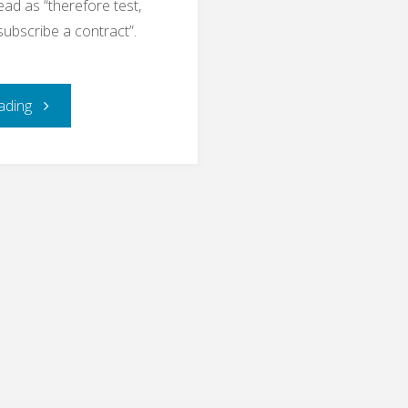
ad as “therefore test,
ubscribe a contract”.
"“Therefore
ading
test,
who
wants
to
bind
himself