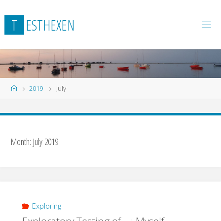
Skip
to
T
E
S
T
H
E
X
E
N
content
Home
2019
July
Month:
July 2019
Exploring