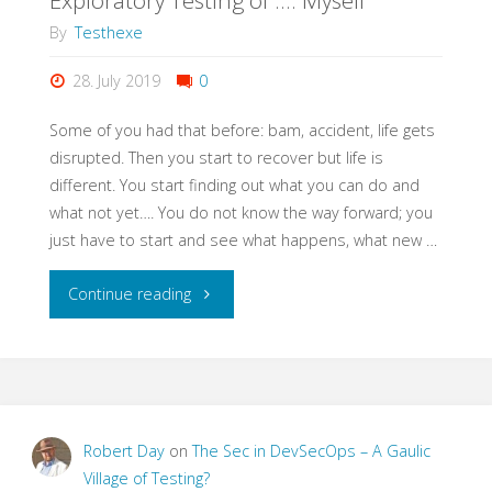
Exploratory Testing of …: Myself
By
Testhexe
28. July 2019
0
Some of you had that before: bam, accident, life gets
disrupted. Then you start to recover but life is
different. You start finding out what you can do and
what not yet…. You do not know the way forward; you
just have to start and see what happens, what new …
"Exploratory
Continue reading
Testing
of
…:
Robert Day
on
The Sec in DevSecOps – A Gaulic
Village of Testing?
Myself"