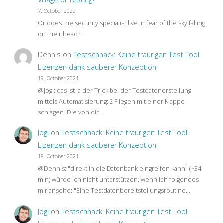
7. October 2022
QA
Or does the security specialist live in fear of the sky falling
on their head?
As
Dennis
on
Testschnack: Keine traurigen Test Tool
We
Lizenzen dank sauberer Konzeption
19. October 2021
Know
@Jogi: das ist ja der Trick bei der Testdatenerstellung
mittels Automatisierung: 2 Fliegen mit einer Klappe
It"
schlagen. Die von dir…
Jogi
on
Testschnack: Keine traurigen Test Tool
Lizenzen dank sauberer Konzeption
18. October 2021
@Dennis: "direkt in die Datenbank eingreifen kann" (~34
min) würde ich nicht unterstützen, wenn ich folgendes
mir ansehe: "Eine Testdatenbereitstellungsroutine…
Jogi
on
Testschnack: Keine traurigen Test Tool