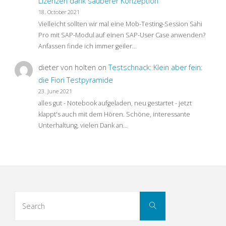
Lizenzen dank sauberer Konzeption
18. October 2021
Vielleicht sollten wir mal eine Mob-Testing-Session Sahi
Pro mit SAP-Modul auf einen SAP-User Case anwenden?
Anfassen finde ich immer geiler…
dieter von holten
on
Testschnack: Klein aber fein:
die Fiori Testpyramide
23. June 2021
alles gut - Notebook aufgeladen, neu gestartet - jetzt
klappt's auch mit dem Hören. Schöne, interessante
Unterhaltung, vielen Dank an…
Search
Search
for: