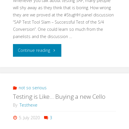
Whenever you talk about testing SAP, many people
will shy away as they think that is boring. How wrong
they are we proved at the #StugHH panel discussion
“SAP Test Tool Slam – Successful Test of the S/4
Conversion”. One could learn so much from the
panelists and the discussion …
"The
Continue reading
Beauty
and
the
not so serious
Testing is Like… Buying a new Cello
Beast
By
Testhexe
–
5. July 2020
3
Test