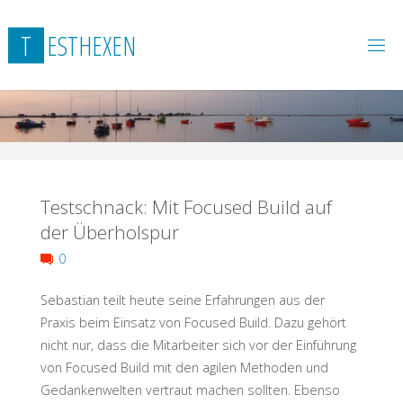
Skip
to
T
E
S
T
H
E
X
E
N
content
Testschnack: Mit Focused Build auf
der Überholspur
0
Sebastian teilt heute seine Erfahrungen aus der
Praxis beim Einsatz von Focused Build. Dazu gehört
nicht nur, dass die Mitarbeiter sich vor der Einführung
von Focused Build mit den agilen Methoden und
Gedankenwelten vertraut machen sollten. Ebenso