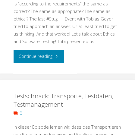
Is “according to the requirements” the same as
Schmuddelecke"
correct? The same as appropriate? The same as
ethical? The last #StugHH Event with Tobias Geyer
tried to approach an answer. Or at least tried to get
us thinking. And that worked! Let’s talk about Ethics
and Software Testing! Tobi presented us …
"Help
Continue reading
needed:
Let
Testschnack: Transporte, Testdaten,
Us
Testmanagement
Develop
0
a
In dieser Episode lernen wir, dass das Transportieren
Heuristic
von Programmänderungen und Konfigurationen für