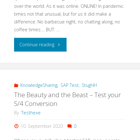
ist
over the world. As it was online. ONLINE! In pandemic
times not that unusual, but for us it did make a
anders
difference. No barbecue night, no chatting along, no
bei
coffee times…. BUT: …
SAP!"
"#FlattenTheCurve:
Continue reading
Another
QS
Barcamp
KnowledgeSharing
,
SAP Test
,
StugHH
The Beauty and the Beast – Test your
Perspective"
S/4 Conversion
By
Testhexe
10. September 2020
0