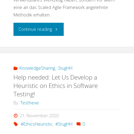
eine an das Scaled Agile Framework angelehnte
Methodik erhalten.
"Testschnack:
Continue reading
Mit
Focused
Build
KnowledgeSharing
,
StugHH
Help needed: Let Us Develop a
kommt
Heuristic on Ethics in Software
Testing!
SAP
By
Testhexe
Testing
21. November 2020
aus
#EthicsHeuristic
,
#StugHH
0
der