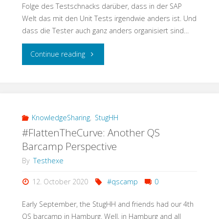
Folge des Testschnacks darüber, dass in der SAP
Welt das mit den Unit Tests irgendwie anders ist. Und
dass die Tester auch ganz anders organisiert sind…
"Testschnack:
Continue reading
Vom
Unit
Test
KnowledgeSharing
,
StugHH
#FlattenTheCurve: Another QS
zur
Barcamp Perspective
Testorganisation
By
Testhexe
–
12. October 2020
#qscamp
0
alles
Early September, the StugHH and friends had our 4th
QS barcamp in Hamburg. Well, in Hamburg and all