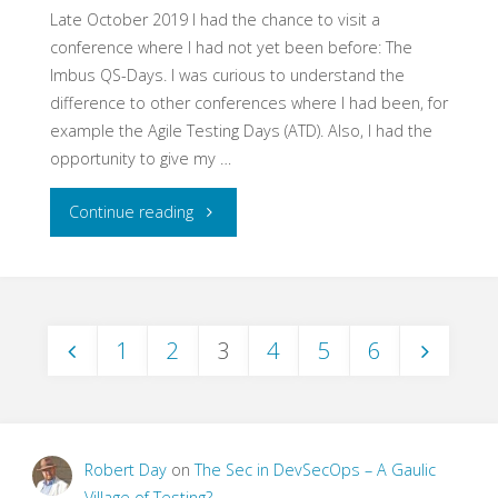
Late October 2019 I had the chance to visit a
conference where I had not yet been before: The
Imbus QS-Days. I was curious to understand the
difference to other conferences where I had been, for
example the Agile Testing Days (ATD). Also, I had the
opportunity to give my …
"Expanding
Continue reading
my
Horizons
1
2
3
4
5
6
–
Posts
The
pagination
End
Robert Day
on
The Sec in DevSecOps – A Gaulic
of
Village of Testing?