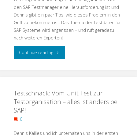
den SAP Testmanager eine Herausforderung ist und
on
Dennis gibt ein paar Tips, wie dieses Problem in den
Griff zu bekommen ist. Das Thema der Testdaten für
Ethics
SAP Systeme wird angerissen – und ruft geradezu
nach weiteren Experten!
in
Software
"Testschnack:
Continue reading
Testing!"
Transporte,
Testdaten,
Testschnack: Vom Unit Test zur
Testmanagement"
Testorganisation – alles ist anders bei
SAP!
0
Dennis Kallies und ich unterhalten uns in der ersten