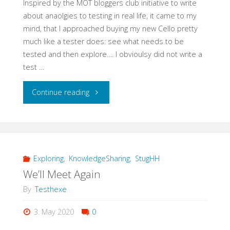
Inspired by the MOT bloggers club initiative to write
your
about anaolgies to testing in real life, it came to my
mind, that I approached buying my new Cello pretty
S/4
much like a tester does: see what needs to be
tested and then explore…. I obvioulsy did not write a
Conversion"
test …
"Testing
Continue reading
is
Like…
Buying
Exploring
,
KnowledgeSharing
,
StugHH
We’ll Meet Again
a
By
Testhexe
new
3. May 2020
0
Cello"