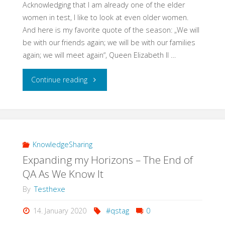
Acknowledging that I am already one of the elder
women in test, I like to look at even older women.
And here is my favorite quote of the season: „We will
be with our friends again; we will be with our families
again; we will meet again“, Queen Elizabeth II …
"We’ll
Continue reading
Meet
Again"
KnowledgeSharing
Expanding my Horizons – The End of
QA As We Know It
By
Testhexe
14. January 2020
#qstag
0