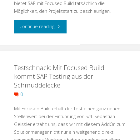
bietet SAP mit Focused Build tatsächlich die
Möglichkeit, den Projektstart zu beschleunigen.
"Testschnack:
Continue reading
Mit
Focused
Testschnack: Mit Focused Build
Build
kommt SAP Testing aus der
auf
Schmuddelecke
der
0
Überholspur"
Mit Focused Build erhält der Test einen ganz neuen
Stellenwert bei der Einführung von S/4. Sebastian
Geissler erzählt uns, dass wir mit diesem AddOn zum
Solutionmanager nicht nur ein weitgehend direkt
verwendbares Werkzeug haben, sondern vor allem