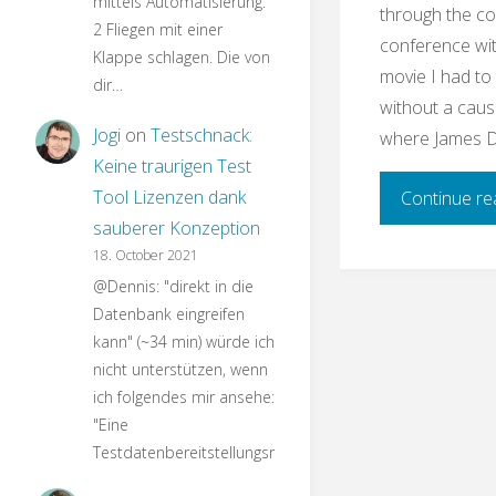
mittels Automatisierung:
through the con
2 Fliegen mit einer
conference wit
Klappe schlagen. Die von
movie I had to 
dir…
without a caus
Jogi
on
Testschnack:
where James D
Keine traurigen Test
Tool Lizenzen dank
Continue re
sauberer Konzeption
18. October 2021
@Dennis: "direkt in die
Datenbank eingreifen
kann" (~34 min) würde ich
nicht unterstützen, wenn
ich folgendes mir ansehe:
"Eine
Testdatenbereitstellungsroutine…