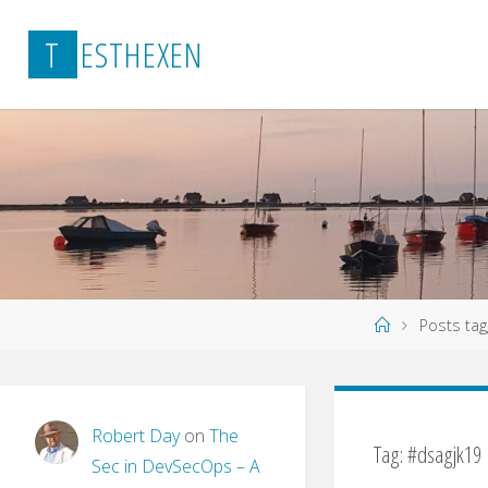
Skip
T
E
S
T
H
E
X
E
N
to
content
Home
Posts tag
Robert Day
on
The
Tag:
#dsagjk19
Sec in DevSecOps – A