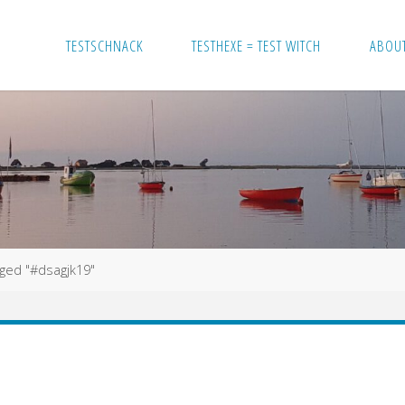
TESTSCHNACK
TESTHEXE = TEST WITCH
ABOU
ged "#dsagjk19"