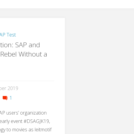
AP Test
tion: SAP and
 Rebel Without a
ber 2019
1
P users’ organization
 yearly event #DSAGJK19,
gy to movies as leitmotif