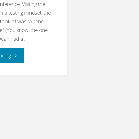
ference. Visiting the
h a testing mindset, the
think of was “A rebel
e” (You know, the one
ean had a …
"Aaaand
ading
Action:
SAP
and
Testing:
A