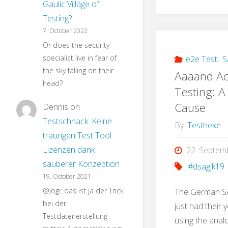
Gaulic Village of
Testing?
7. October 2022
Or does the security
specialist live in fear of
e2e Test
,
S
the sky falling on their
Aaaand Ac
head?
Testing: A
Cause
Dennis
on
Testschnack: Keine
By
Testhexe
traurigen Test Tool
Lizenzen dank
22. Septem
sauberer Konzeption
#dsagjk19
19. October 2021
@Jogi: das ist ja der Trick
The German SA
bei der
just had their
Testdatenerstellung
using the analo