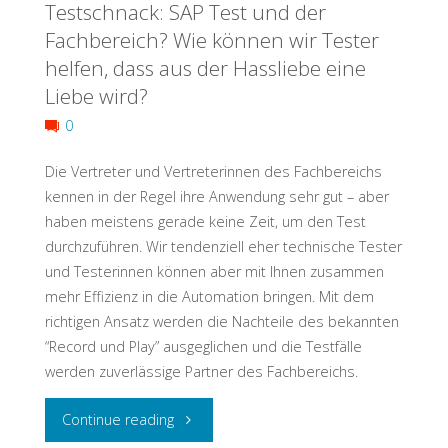
Testschnack: SAP Test und der
2023:
Fachbereich? Wie können wir Tester
From
helfen, dass aus der Hassliebe eine
Liebe wird?
#UnicornLand
0
to
Die Vertreter und Vertreterinnen des Fachbereichs
#Yellow
kennen in der Regel ihre Anwendung sehr gut – aber
haben meistens gerade keine Zeit, um den Test
Way"
durchzuführen. Wir tendenziell eher technische Tester
und Testerinnen können aber mit Ihnen zusammen
mehr Effizienz in die Automation bringen. Mit dem
richtigen Ansatz werden die Nachteile des bekannten
“Record und Play” ausgeglichen und die Testfälle
werden zuverlässige Partner des Fachbereichs.
"Testschnack:
Continue reading