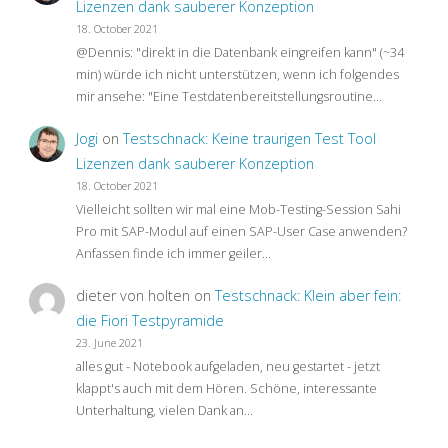
Lizenzen dank sauberer Konzeption
18. October 2021
@Dennis: "direkt in die Datenbank eingreifen kann" (~34
min) würde ich nicht unterstützen, wenn ich folgendes
mir ansehe: "Eine Testdatenbereitstellungsroutine…
Jogi
on
Testschnack: Keine traurigen Test Tool
Lizenzen dank sauberer Konzeption
18. October 2021
Vielleicht sollten wir mal eine Mob-Testing-Session Sahi
Pro mit SAP-Modul auf einen SAP-User Case anwenden?
Anfassen finde ich immer geiler…
dieter von holten
on
Testschnack: Klein aber fein:
die Fiori Testpyramide
23. June 2021
alles gut - Notebook aufgeladen, neu gestartet - jetzt
klappt's auch mit dem Hören. Schöne, interessante
Unterhaltung, vielen Dank an…