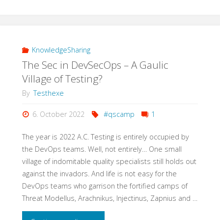
SAP
Test
und
KnowledgeSharing
The Sec in DevSecOps – A Gaulic
der
Village of Testing?
Fachbereich?
By
Testhexe
Wie
6. October 2022
#qscamp
1
können
The year is 2022 A.C. Testing is entirely occupied by
the DevOps teams. Well, not entirely… One small
wir
village of indomitable quality specialists still holds out
against the invadors. And life is not easy for the
Tester
DevOps teams who garrison the fortified camps of
helfen,
Threat Modellus, Arachnikus, Injectinus, Zapnius and …
dass