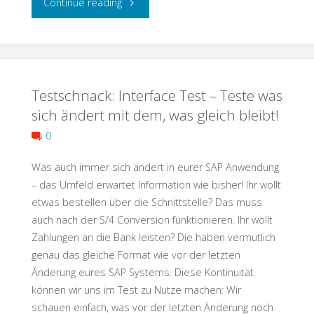
"The
Continue reading
aus
Sec
der
in
Hassliebe
Testschnack: Interface Test – Teste was
DevSecOps
sich ändert mit dem, was gleich bleibt!
eine
–
0
Liebe
A
Was auch immer sich ändert in eurer SAP Anwendung
wird?"
Gaulic
– das Umfeld erwartet Information wie bisher! Ihr wollt
etwas bestellen über die Schnittstelle? Das muss
Village
auch nach der S/4 Conversion funktionieren. Ihr wollt
Zahlungen an die Bank leisten? Die haben vermutlich
of
genau das gleiche Format wie vor der letzten
Änderung eures SAP Systems. Diese Kontinuität
Testing?"
können wir uns im Test zu Nutze machen: Wir
schauen einfach, was vor der letzten Änderung noch