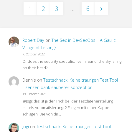
1
2
3
…
6
Tipps
Posts
zur
pagination
SAP
Robert Day
on
The Sec in DevSecOps – A Gaulic
Testautomation"
Village of Testing?
7. October 2022
Or does the security specialist live in fear of the sky falling
on their head?
Dennis
on
Testschnack: Keine traurigen Test Tool
Lizenzen dank sauberer Konzeption
19. October 2021
@Jogi: das ist ja der Trick bei der Testdatenerstellung
mittels Automatisierung: 2 Fliegen mit einer Klappe
schlagen. Die von dir…
Jogi
on
Testschnack: Keine traurigen Test Tool