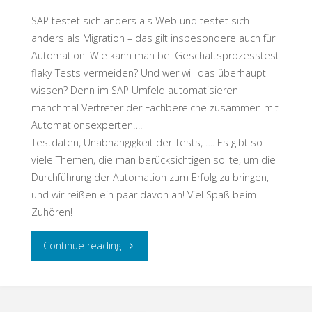
kann
SAP testet sich anders als Web und testet sich
der
anders als Migration – das gilt insbesondere auch für
Automation. Wie kann man bei Geschäftsprozesstest
Test
flaky Tests vermeiden? Und wer will das überhaupt
wissen? Denn im SAP Umfeld automatisieren
helfen"
manchmal Vertreter der Fachbereiche zusammen mit
Automationsexperten….
Testdaten, Unabhängigkeit der Tests, …. Es gibt so
viele Themen, die man berücksichtigen sollte, um die
Durchführung der Automation zum Erfolg zu bringen,
und wir reißen ein paar davon an! Viel Spaß beim
Zuhören!
"Testschnack:
Continue reading
tausend
tolle