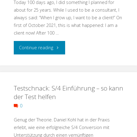
Today 100 days ago, I did something I planned for
–
about for 25 years. While I used to be a consultant, I
always said: “When I grow up, I want to be a client!” On
Qualität
first of October 2021, this is what happened: I am a
client now! After 100 …
dank
"100
Continue reading
regelbasiertem
Days
Ansatz"
a
Testschnack: S/4 Einführung – so kann
Client"
der Test helfen
0
Genug der Theorie. Daniel Kohl hat in der Praxis
erlebt, wie eine erfolgreiche S/4 Conversion mit
Unterstützung durch einen vernünftigen