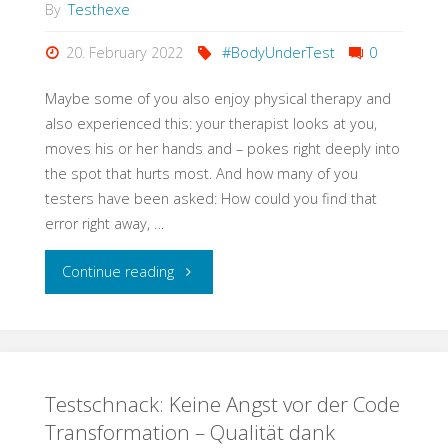
was
By
Testhexe
sich
20. February 2022
#BodyUnderTest
0
ändert
Maybe some of you also enjoy physical therapy and
also experienced this: your therapist looks at you,
mit
moves his or her hands and – pokes right deeply into
the spot that hurts most. And how many of you
dem,
testers have been asked: How could you find that
was
error right away, …
gleich
"Ouch!
Continue reading
bleibt!"
You
Touched
Testschnack: Keine Angst vor der Code
Right
Transformation – Qualität dank
Where