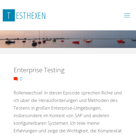
Skip
to
T
E
S
T
H
E
X
E
N
content
Enterprise Testing
0
Rollenwechsel: In dieser Episode sprechen Richie und
ich über die Herausforderungen und Methoden des
Testens in großen Enterprise-Umgebungen,
insbesondere im Kontext von SAP und anderen
konfigurierbaren Systemen. Ich teile meine
Erfahrungen und zeige die Wichtigkeit, die Komplexität