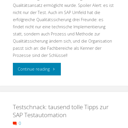
Qualitätsansatz ermöglicht wurde. Spoiler Alert: es ist
nicht nur der Test. Auch im SAP Umfeld hat die
erfolgreiche Qualitätssicherung drei Freunde: es
findet nicht nur eine technische Implementierung
statt, sondern auch Prozess und Methode zur
Qualitätssicherung ändern sich, und die Organisation
passt sich an: die Fachbereiche als Kenner der
Prozesse sind der Schlüssel!
"Testschnack:
Continue reading
S/4
Einführung
Testschnack: tausend tolle Tipps zur
–
SAP Testautomation
so
0