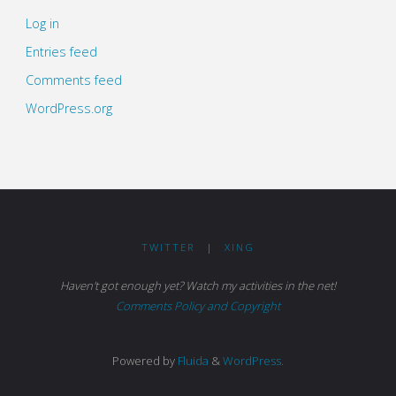
Log in
Entries feed
Comments feed
WordPress.org
TWITTER
|
XING
Haven't got enough yet? Watch my activities in the net!
Comments Policy and Copyright
Powered by
Fluida
&
WordPress.