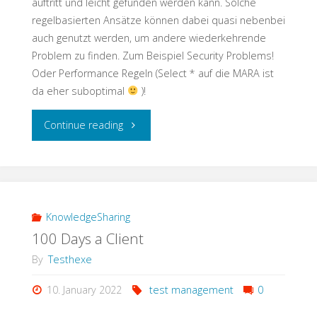
auftritt und leicht gefunden werden kann. Solche
regelbasierten Ansätze können dabei quasi nebenbei
auch genutzt werden, um andere wiederkehrende
Problem zu finden. Zum Beispiel Security Problems!
Oder Performance Regeln (Select * auf die MARA ist
da eher suboptimal
)!
"Testschnack:
Continue reading
Keine
Angst
vor
KnowledgeSharing
100 Days a Client
der
By
Testhexe
Code
10. January 2022
test management
0
Transformation