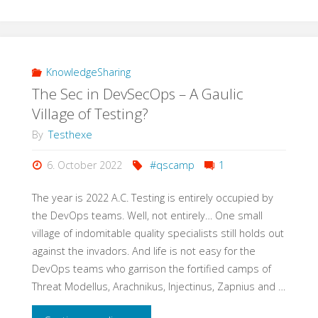
SAP
Test
und
KnowledgeSharing
The Sec in DevSecOps – A Gaulic
der
Village of Testing?
Fachbereich?
By
Testhexe
Wie
6. October 2022
#qscamp
1
können
The year is 2022 A.C. Testing is entirely occupied by
the DevOps teams. Well, not entirely… One small
wir
village of indomitable quality specialists still holds out
against the invadors. And life is not easy for the
Tester
DevOps teams who garrison the fortified camps of
helfen,
Threat Modellus, Arachnikus, Injectinus, Zapnius and …
dass