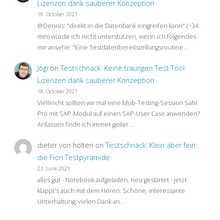
Lizenzen dank sauberer Konzeption
18. October 2021
@Dennis: "direkt in die Datenbank eingreifen kann" (~34
min) würde ich nicht unterstützen, wenn ich folgendes
mir ansehe: "Eine Testdatenbereitstellungsroutine…
Jogi
on
Testschnack: Keine traurigen Test Tool
Lizenzen dank sauberer Konzeption
18. October 2021
Vielleicht sollten wir mal eine Mob-Testing-Session Sahi
Pro mit SAP-Modul auf einen SAP-User Case anwenden?
Anfassen finde ich immer geiler…
dieter von holten
on
Testschnack: Klein aber fein:
die Fiori Testpyramide
23. June 2021
alles gut - Notebook aufgeladen, neu gestartet - jetzt
klappt's auch mit dem Hören. Schöne, interessante
Unterhaltung, vielen Dank an…