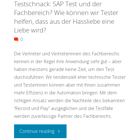
Testschnack: SAP Test und der
2023:
Fachbereich? Wie können wir Tester
From
helfen, dass aus der Hassliebe eine
Liebe wird?
#UnicornLand
0
to
Die Vertreter und Vertreterinnen des Fachbereichs
#Yellow
kennen in der Regel ihre Anwendung sehr gut – aber
haben meistens gerade keine Zeit, um den Test
Way"
durchzuführen. Wir tendenziell eher technische Tester
und Testerinnen können aber mit Ihnen zusammen
mehr Effizienz in die Automation bringen. Mit dem
richtigen Ansatz werden die Nachteile des bekannten
“Record und Play” ausgeglichen und die Testfälle
werden zuverlässige Partner des Fachbereichs.
"Testschnack:
Continue reading