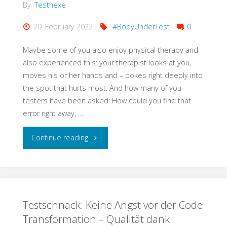
was
By
Testhexe
sich
20. February 2022
#BodyUnderTest
0
ändert
Maybe some of you also enjoy physical therapy and
also experienced this: your therapist looks at you,
mit
moves his or her hands and – pokes right deeply into
the spot that hurts most. And how many of you
dem,
testers have been asked: How could you find that
was
error right away, …
gleich
"Ouch!
Continue reading
bleibt!"
You
Touched
Testschnack: Keine Angst vor der Code
Right
Transformation – Qualität dank
Where