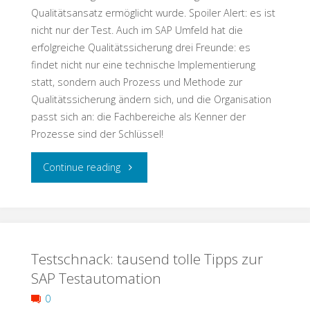
Qualitätsansatz ermöglicht wurde. Spoiler Alert: es ist
nicht nur der Test. Auch im SAP Umfeld hat die
erfolgreiche Qualitätssicherung drei Freunde: es
findet nicht nur eine technische Implementierung
statt, sondern auch Prozess und Methode zur
Qualitätssicherung ändern sich, und die Organisation
passt sich an: die Fachbereiche als Kenner der
Prozesse sind der Schlüssel!
"Testschnack:
Continue reading
S/4
Einführung
Testschnack: tausend tolle Tipps zur
–
SAP Testautomation
so
0