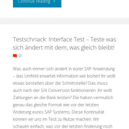
"The
Continue reading
aus
Sec
der
in
Hassliebe
Testschnack: Interface Test – Teste was
DevSecOps
sich ändert mit dem, was gleich bleibt!
eine
–
0
Liebe
A
Was auch immer sich ändert in eurer SAP Anwendung
wird?"
Gaulic
– das Umfeld erwartet Information wie bisher! Ihr wollt
etwas bestellen über die Schnittstelle? Das muss
Village
auch nach der S/4 Conversion funktionieren. Ihr wollt
Zahlungen an die Bank leisten? Die haben vermutlich
of
genau das gleiche Format wie vor der letzten
Änderung eures SAP Systems. Diese Kontinuität
Testing?"
können wir uns im Test zu Nutze machen: Wir
schauen einfach, was vor der letzten Änderung noch