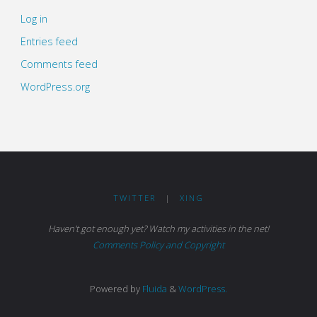
Log in
Entries feed
Comments feed
WordPress.org
TWITTER
|
XING
Haven't got enough yet? Watch my activities in the net!
Comments Policy and Copyright
Powered by
Fluida
&
WordPress.