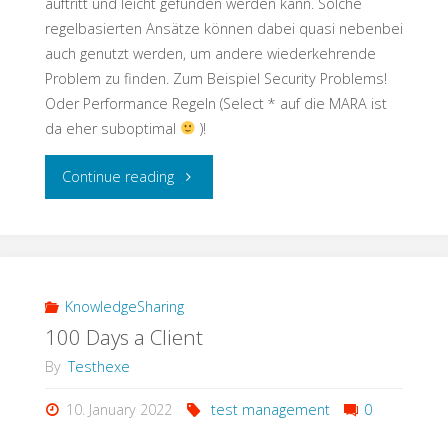
auftritt und leicht gefunden werden kann. Solche
regelbasierten Ansätze können dabei quasi nebenbei
auch genutzt werden, um andere wiederkehrende
Problem zu finden. Zum Beispiel Security Problems!
Oder Performance Regeln (Select * auf die MARA ist
da eher suboptimal
)!
"Testschnack:
Continue reading
Keine
Angst
vor
KnowledgeSharing
100 Days a Client
der
By
Testhexe
Code
10. January 2022
test management
0
Transformation