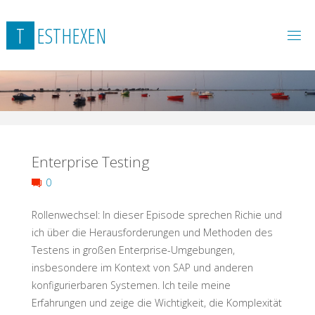
Skip
to
T
E
S
T
H
E
X
E
N
content
Enterprise Testing
0
Rollenwechsel: In dieser Episode sprechen Richie und
ich über die Herausforderungen und Methoden des
Testens in großen Enterprise-Umgebungen,
insbesondere im Kontext von SAP und anderen
konfigurierbaren Systemen. Ich teile meine
Erfahrungen und zeige die Wichtigkeit, die Komplexität