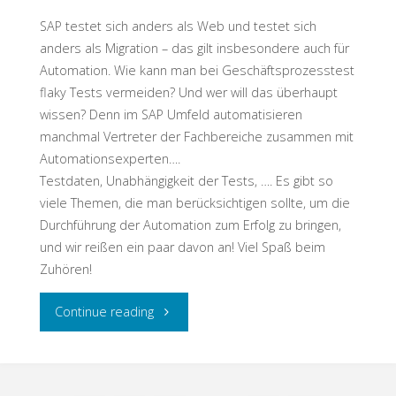
kann
SAP testet sich anders als Web und testet sich
der
anders als Migration – das gilt insbesondere auch für
Automation. Wie kann man bei Geschäftsprozesstest
Test
flaky Tests vermeiden? Und wer will das überhaupt
wissen? Denn im SAP Umfeld automatisieren
helfen"
manchmal Vertreter der Fachbereiche zusammen mit
Automationsexperten….
Testdaten, Unabhängigkeit der Tests, …. Es gibt so
viele Themen, die man berücksichtigen sollte, um die
Durchführung der Automation zum Erfolg zu bringen,
und wir reißen ein paar davon an! Viel Spaß beim
Zuhören!
"Testschnack:
Continue reading
tausend
tolle