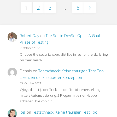
1
2
3
…
6
Tipps
Posts
zur
pagination
SAP
Robert Day
on
The Sec in DevSecOps – A Gaulic
Testautomation"
Village of Testing?
7. October 2022
Or does the security specialist live in fear of the sky falling
on their head?
Dennis
on
Testschnack: Keine traurigen Test Tool
Lizenzen dank sauberer Konzeption
19. October 2021
@Jogi: das ist ja der Trick bei der Testdatenerstellung
mittels Automatisierung: 2 Fliegen mit einer Klappe
schlagen. Die von dir…
Jogi
on
Testschnack: Keine traurigen Test Tool