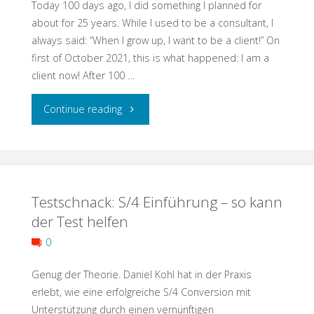
Today 100 days ago, I did something I planned for
–
about for 25 years. While I used to be a consultant, I
always said: “When I grow up, I want to be a client!” On
Qualität
first of October 2021, this is what happened: I am a
client now! After 100 …
dank
"100
Continue reading
regelbasiertem
Days
Ansatz"
a
Testschnack: S/4 Einführung – so kann
Client"
der Test helfen
0
Genug der Theorie. Daniel Kohl hat in der Praxis
erlebt, wie eine erfolgreiche S/4 Conversion mit
Unterstützung durch einen vernünftigen