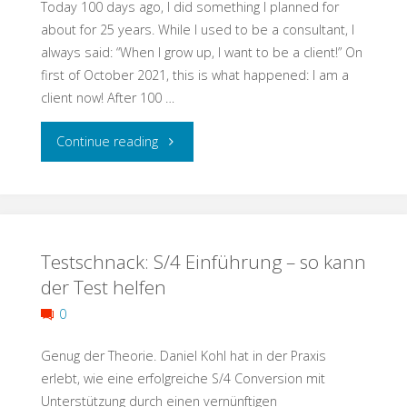
Today 100 days ago, I did something I planned for
–
about for 25 years. While I used to be a consultant, I
always said: “When I grow up, I want to be a client!” On
Qualität
first of October 2021, this is what happened: I am a
client now! After 100 …
dank
"100
Continue reading
regelbasiertem
Days
Ansatz"
a
Testschnack: S/4 Einführung – so kann
Client"
der Test helfen
0
Genug der Theorie. Daniel Kohl hat in der Praxis
erlebt, wie eine erfolgreiche S/4 Conversion mit
Unterstützung durch einen vernünftigen