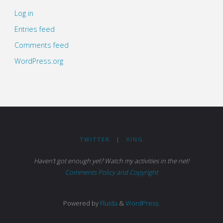
Log in
Entries feed
Comments feed
WordPress.org
TWITTER
|
XING
Haven't got enough yet? Watch my activities in the net!
Comments Policy and Copyright
Powered by
Fluida
&
WordPress.