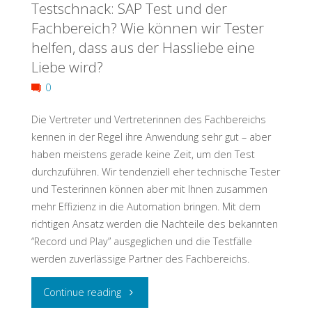
Testschnack: SAP Test und der
2023:
Fachbereich? Wie können wir Tester
From
helfen, dass aus der Hassliebe eine
Liebe wird?
#UnicornLand
0
to
Die Vertreter und Vertreterinnen des Fachbereichs
#Yellow
kennen in der Regel ihre Anwendung sehr gut – aber
haben meistens gerade keine Zeit, um den Test
Way"
durchzuführen. Wir tendenziell eher technische Tester
und Testerinnen können aber mit Ihnen zusammen
mehr Effizienz in die Automation bringen. Mit dem
richtigen Ansatz werden die Nachteile des bekannten
“Record und Play” ausgeglichen und die Testfälle
werden zuverlässige Partner des Fachbereichs.
"Testschnack:
Continue reading