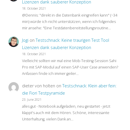
Lizenzen dank sauberer Konzeption
18. October 2021
@Dennis: "direkt in die Datenbank eingreifen kann" (~34
min) würde ich nicht unterstützen, wenn ich folgendes
mir ansehe: "Eine Testdatenbereitstellungsroutine…
Jogi
on
Testschnack: Keine traurigen Test Tool
Lizenzen dank sauberer Konzeption
18. October 2021
Vielleicht sollten wir mal eine Mob-Testing-Session Sahi
Pro mit SAP-Modul auf einen SAP-User Case anwenden?
Anfassen finde ich immer geiler…
dieter von holten
on
Testschnack: Klein aber fein:
die Fiori Testpyramide
23. June 2021
alles gut - Notebook aufgeladen, neu gestartet - jetzt
klappt's auch mit dem Hören. Schöne, interessante
Unterhaltung, vielen Dank an…