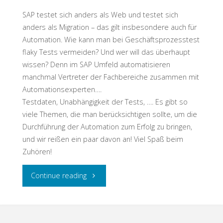
kann
SAP testet sich anders als Web und testet sich
der
anders als Migration – das gilt insbesondere auch für
Automation. Wie kann man bei Geschäftsprozesstest
Test
flaky Tests vermeiden? Und wer will das überhaupt
wissen? Denn im SAP Umfeld automatisieren
helfen"
manchmal Vertreter der Fachbereiche zusammen mit
Automationsexperten….
Testdaten, Unabhängigkeit der Tests, …. Es gibt so
viele Themen, die man berücksichtigen sollte, um die
Durchführung der Automation zum Erfolg zu bringen,
und wir reißen ein paar davon an! Viel Spaß beim
Zuhören!
"Testschnack:
Continue reading
tausend
tolle