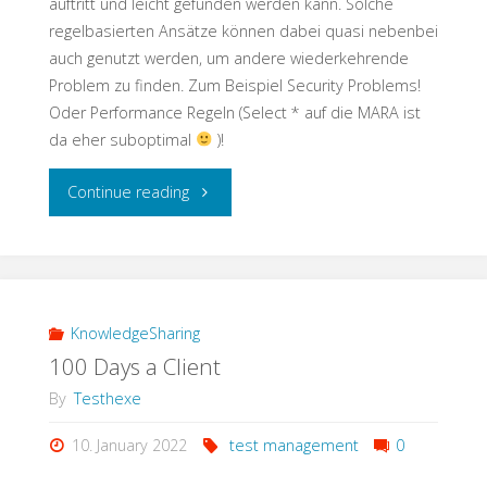
auftritt und leicht gefunden werden kann. Solche
regelbasierten Ansätze können dabei quasi nebenbei
auch genutzt werden, um andere wiederkehrende
Problem zu finden. Zum Beispiel Security Problems!
Oder Performance Regeln (Select * auf die MARA ist
da eher suboptimal
)!
"Testschnack:
Continue reading
Keine
Angst
vor
KnowledgeSharing
100 Days a Client
der
By
Testhexe
Code
10. January 2022
test management
0
Transformation