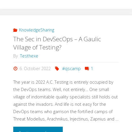
SAP
Test
und
KnowledgeSharing
The Sec in DevSecOps – A Gaulic
der
Village of Testing?
Fachbereich?
By
Testhexe
Wie
6. October 2022
#qscamp
1
können
The year is 2022 A.C. Testing is entirely occupied by
the DevOps teams. Well, not entirely… One small
wir
village of indomitable quality specialists still holds out
against the invadors. And life is not easy for the
Tester
DevOps teams who garrison the fortified camps of
helfen,
Threat Modellus, Arachnikus, Injectinus, Zapnius and …
dass