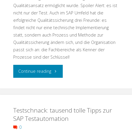
Qualitätsansatz ermöglicht wurde. Spoiler Alert: es ist
nicht nur der Test. Auch im SAP Umfeld hat die
erfolgreiche Qualitätssicherung drei Freunde: es
findet nicht nur eine technische Implementierung
statt, sondern auch Prozess und Methode zur
Qualitätssicherung ändern sich, und die Organisation
passt sich an: die Fachbereiche als Kenner der
Prozesse sind der Schlüssel!
"Testschnack:
Continue reading
S/4
Einführung
Testschnack: tausend tolle Tipps zur
–
SAP Testautomation
so
0