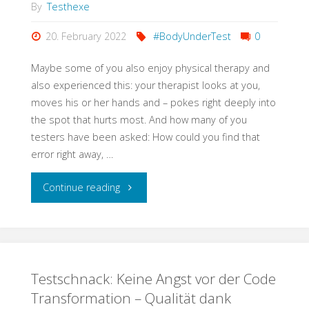
was
By
Testhexe
sich
20. February 2022
#BodyUnderTest
0
ändert
Maybe some of you also enjoy physical therapy and
also experienced this: your therapist looks at you,
mit
moves his or her hands and – pokes right deeply into
the spot that hurts most. And how many of you
dem,
testers have been asked: How could you find that
was
error right away, …
gleich
"Ouch!
Continue reading
bleibt!"
You
Touched
Testschnack: Keine Angst vor der Code
Right
Transformation – Qualität dank
Where