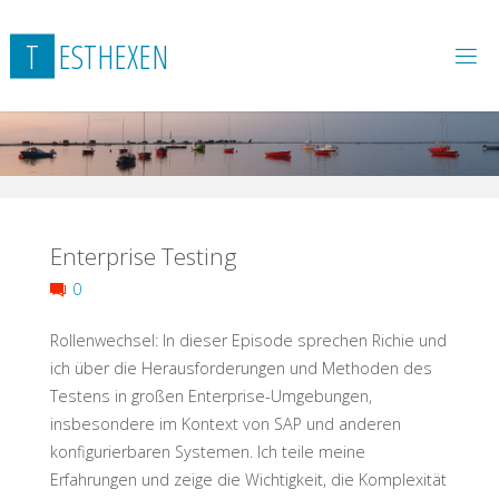
Skip
to
T
E
S
T
H
E
X
E
N
content
Enterprise Testing
0
Rollenwechsel: In dieser Episode sprechen Richie und
ich über die Herausforderungen und Methoden des
Testens in großen Enterprise-Umgebungen,
insbesondere im Kontext von SAP und anderen
konfigurierbaren Systemen. Ich teile meine
Erfahrungen und zeige die Wichtigkeit, die Komplexität