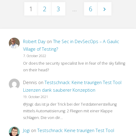
1
2
3
…
6
Tipps
Posts
zur
pagination
SAP
Robert Day
on
The Sec in DevSecOps – A Gaulic
Testautomation"
Village of Testing?
7. October 2022
Or does the security specialist live in fear of the sky falling
on their head?
Dennis
on
Testschnack: Keine traurigen Test Tool
Lizenzen dank sauberer Konzeption
19. October 2021
@Jogi: das ist ja der Trick bei der Testdatenerstellung
mittels Automatisierung: 2 Fliegen mit einer Klappe
schlagen. Die von dir…
Jogi
on
Testschnack: Keine traurigen Test Tool