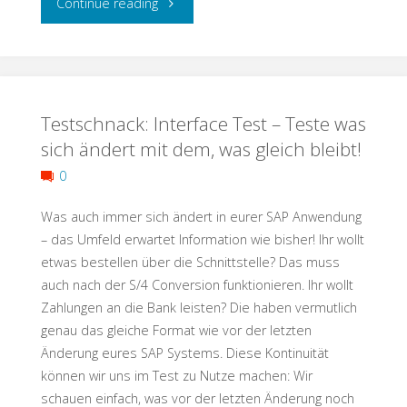
"The
Continue reading
aus
Sec
der
in
Hassliebe
Testschnack: Interface Test – Teste was
DevSecOps
sich ändert mit dem, was gleich bleibt!
eine
–
0
Liebe
A
Was auch immer sich ändert in eurer SAP Anwendung
wird?"
Gaulic
– das Umfeld erwartet Information wie bisher! Ihr wollt
etwas bestellen über die Schnittstelle? Das muss
Village
auch nach der S/4 Conversion funktionieren. Ihr wollt
Zahlungen an die Bank leisten? Die haben vermutlich
of
genau das gleiche Format wie vor der letzten
Änderung eures SAP Systems. Diese Kontinuität
Testing?"
können wir uns im Test zu Nutze machen: Wir
schauen einfach, was vor der letzten Änderung noch