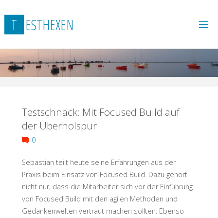
Skip
to
T
E
S
T
H
E
X
E
N
content
Testschnack: Mit Focused Build auf
der Überholspur
0
Sebastian teilt heute seine Erfahrungen aus der
Praxis beim Einsatz von Focused Build. Dazu gehört
nicht nur, dass die Mitarbeiter sich vor der Einführung
von Focused Build mit den agilen Methoden und
Gedankenwelten vertraut machen sollten. Ebenso