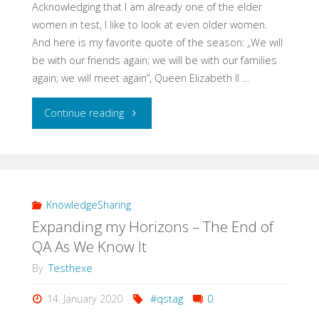
Acknowledging that I am already one of the elder
women in test, I like to look at even older women.
And here is my favorite quote of the season: „We will
be with our friends again; we will be with our families
again; we will meet again“, Queen Elizabeth II …
"We’ll
Continue reading
Meet
Again"
KnowledgeSharing
Expanding my Horizons – The End of
QA As We Know It
By
Testhexe
14. January 2020
#qstag
0