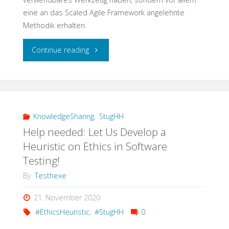
eine an das Scaled Agile Framework angelehnte
Methodik erhalten.
"Testschnack:
Continue reading
Mit
Focused
Build
KnowledgeSharing
,
StugHH
Help needed: Let Us Develop a
kommt
Heuristic on Ethics in Software
Testing!
SAP
By
Testhexe
Testing
21. November 2020
aus
#EthicsHeuristic
,
#StugHH
0
der