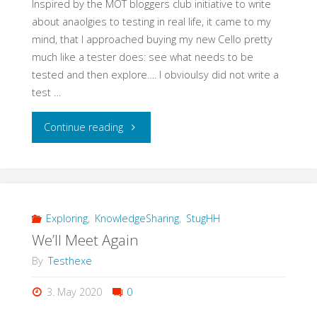
Inspired by the MOT bloggers club initiative to write
your
about anaolgies to testing in real life, it came to my
mind, that I approached buying my new Cello pretty
S/4
much like a tester does: see what needs to be
tested and then explore…. I obvioulsy did not write a
Conversion"
test …
"Testing
Continue reading
is
Like…
Buying
Exploring
,
KnowledgeSharing
,
StugHH
We’ll Meet Again
a
By
Testhexe
new
3. May 2020
0
Cello"