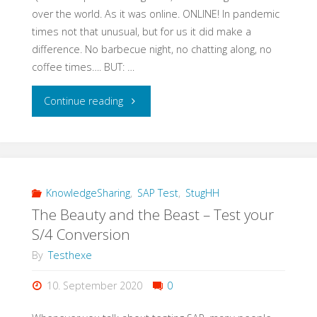
ist
over the world. As it was online. ONLINE! In pandemic
times not that unusual, but for us it did make a
anders
difference. No barbecue night, no chatting along, no
bei
coffee times…. BUT: …
SAP!"
"#FlattenTheCurve:
Continue reading
Another
QS
Barcamp
KnowledgeSharing
,
SAP Test
,
StugHH
The Beauty and the Beast – Test your
Perspective"
S/4 Conversion
By
Testhexe
10. September 2020
0