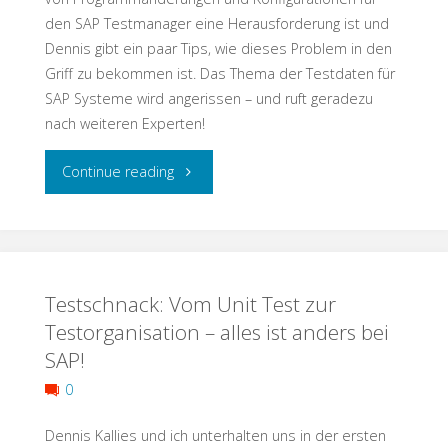
den SAP Testmanager eine Herausforderung ist und
on
Dennis gibt ein paar Tips, wie dieses Problem in den
Griff zu bekommen ist. Das Thema der Testdaten für
Ethics
SAP Systeme wird angerissen – und ruft geradezu
nach weiteren Experten!
in
Software
"Testschnack:
Continue reading
Testing!"
Transporte,
Testdaten,
Testschnack: Vom Unit Test zur
Testmanagement"
Testorganisation – alles ist anders bei
SAP!
0
Dennis Kallies und ich unterhalten uns in der ersten