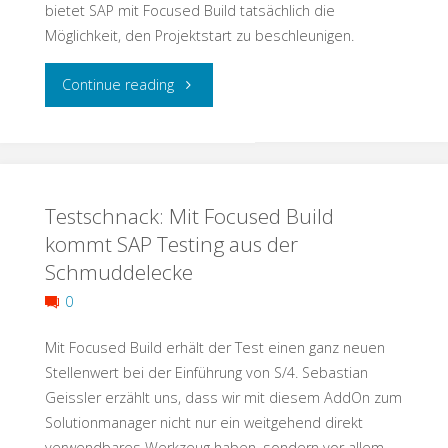
bietet SAP mit Focused Build tatsächlich die
Möglichkeit, den Projektstart zu beschleunigen.
"Testschnack:
Continue reading
Mit
Focused
Testschnack: Mit Focused Build
Build
kommt SAP Testing aus der
auf
Schmuddelecke
der
0
Überholspur"
Mit Focused Build erhält der Test einen ganz neuen
Stellenwert bei der Einführung von S/4. Sebastian
Geissler erzählt uns, dass wir mit diesem AddOn zum
Solutionmanager nicht nur ein weitgehend direkt
verwendbares Werkzeug haben, sondern vor allem