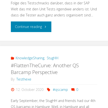
Folge des Testschnacks darüber, dass in der SAP
Welt das mit den Unit Tests irgendwie anders ist. Und
dass die Tester auch ganz anders organisiert sind…
"Testschnack:
Continue reading
Vom
Unit
Test
KnowledgeSharing
,
StugHH
#FlattenTheCurve: Another QS
zur
Barcamp Perspective
Testorganisation
By
Testhexe
–
12. October 2020
#qscamp
0
alles
Early September, the StugHH and friends had our 4th
QS barcamp in Hamburg. Well, in Hamburg and all