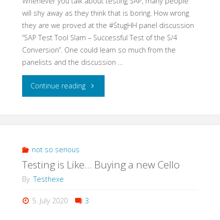
Whenever you talk about testing SAP, many people
will shy away as they think that is boring. How wrong
they are we proved at the #StugHH panel discussion
“SAP Test Tool Slam – Successful Test of the S/4
Conversion”. One could learn so much from the
panelists and the discussion …
"The
Continue reading
Beauty
and
the
not so serious
Testing is Like… Buying a new Cello
Beast
By
Testhexe
–
5. July 2020
3
Test