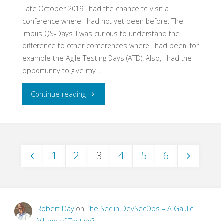
Late October 2019 I had the chance to visit a
conference where I had not yet been before: The
Imbus QS-Days. I was curious to understand the
difference to other conferences where I had been, for
example the Agile Testing Days (ATD). Also, I had the
opportunity to give my …
"Expanding
Continue reading
my
Horizons
1
2
3
4
5
6
–
Posts
The
pagination
End
Robert Day
on
The Sec in DevSecOps – A Gaulic
of
Village of Testing?