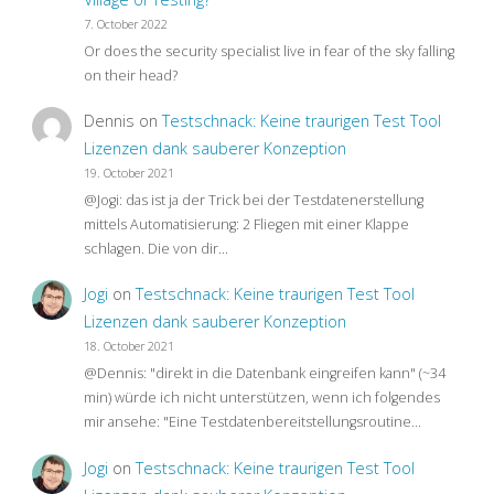
7. October 2022
QA
Or does the security specialist live in fear of the sky falling
on their head?
As
Dennis
on
Testschnack: Keine traurigen Test Tool
We
Lizenzen dank sauberer Konzeption
19. October 2021
Know
@Jogi: das ist ja der Trick bei der Testdatenerstellung
mittels Automatisierung: 2 Fliegen mit einer Klappe
It"
schlagen. Die von dir…
Jogi
on
Testschnack: Keine traurigen Test Tool
Lizenzen dank sauberer Konzeption
18. October 2021
@Dennis: "direkt in die Datenbank eingreifen kann" (~34
min) würde ich nicht unterstützen, wenn ich folgendes
mir ansehe: "Eine Testdatenbereitstellungsroutine…
Jogi
on
Testschnack: Keine traurigen Test Tool