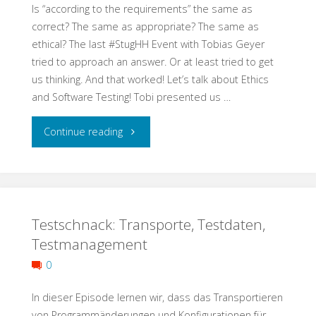
Is “according to the requirements” the same as
Schmuddelecke"
correct? The same as appropriate? The same as
ethical? The last #StugHH Event with Tobias Geyer
tried to approach an answer. Or at least tried to get
us thinking. And that worked! Let’s talk about Ethics
and Software Testing! Tobi presented us …
"Help
Continue reading
needed:
Let
Testschnack: Transporte, Testdaten,
Us
Testmanagement
Develop
0
a
In dieser Episode lernen wir, dass das Transportieren
Heuristic
von Programmänderungen und Konfigurationen für