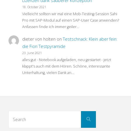
Lizenzen dank sauberer Konzeption
18. October 2021
Vielleicht sollten wir mal eine Mob-Testing-Session Sahi
Pro mit SAP-Modul auf einen SAP-User Case anwenden?
Anfassen finde ich immer geiler…
dieter von holten
on
Testschnack: Klein aber fein:
die Fiori Testpyramide
23. June 2021
alles gut - Notebook aufgeladen, neu gestartet - jetzt
klappt's auch mit dem Hören. Schöne, interessante
Unterhaltung, vielen Dank an…
Search
Search
for: