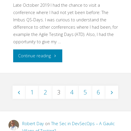
Late October 2019 I had the chance to visit a
conference where I had not yet been before: The
Imbus QS-Days. I was curious to understand the
difference to other conferences where I had been, for
example the Agile Testing Days (ATD). Also, I had the
opportunity to give my …
"Expanding
Continue reading
my
Horizons
1
2
3
4
5
6
–
Posts
The
pagination
End
Robert Day
on
The Sec in DevSecOps – A Gaulic
of
Village of Testing?