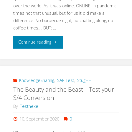
ist
over the world. As it was online. ONLINE! In pandemic
times not that unusual, but for us it did make a
anders
difference. No barbecue night, no chatting along, no
bei
coffee times…. BUT: …
SAP!"
"#FlattenTheCurve:
Continue reading
Another
QS
Barcamp
KnowledgeSharing
,
SAP Test
,
StugHH
The Beauty and the Beast – Test your
Perspective"
S/4 Conversion
By
Testhexe
10. September 2020
0