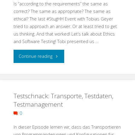
Is “according to the requirements” the same as
Schmuddelecke"
correct? The same as appropriate? The same as
ethical? The last #StugHH Event with Tobias Geyer
tried to approach an answer. Or at least tried to get
us thinking. And that worked! Let’s talk about Ethics
and Software Testing! Tobi presented us …
"Help
Continue reading
needed:
Let
Testschnack: Transporte, Testdaten,
Us
Testmanagement
Develop
0
a
In dieser Episode lernen wir, dass das Transportieren
Heuristic
von Programmänderungen und Konfigurationen für