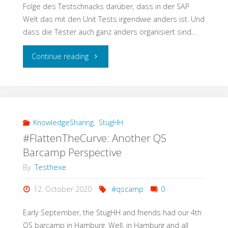
Folge des Testschnacks darüber, dass in der SAP
Welt das mit den Unit Tests irgendwie anders ist. Und
dass die Tester auch ganz anders organisiert sind…
"Testschnack:
Continue reading
Vom
Unit
Test
KnowledgeSharing
,
StugHH
#FlattenTheCurve: Another QS
zur
Barcamp Perspective
Testorganisation
By
Testhexe
–
12. October 2020
#qscamp
0
alles
Early September, the StugHH and friends had our 4th
QS barcamp in Hamburg. Well, in Hamburg and all