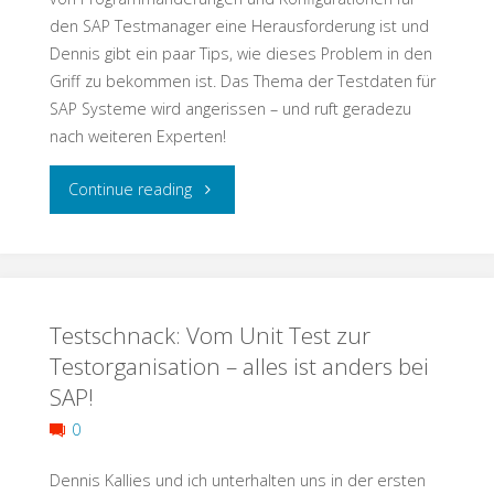
den SAP Testmanager eine Herausforderung ist und
on
Dennis gibt ein paar Tips, wie dieses Problem in den
Griff zu bekommen ist. Das Thema der Testdaten für
Ethics
SAP Systeme wird angerissen – und ruft geradezu
nach weiteren Experten!
in
Software
"Testschnack:
Continue reading
Testing!"
Transporte,
Testdaten,
Testschnack: Vom Unit Test zur
Testmanagement"
Testorganisation – alles ist anders bei
SAP!
0
Dennis Kallies und ich unterhalten uns in der ersten