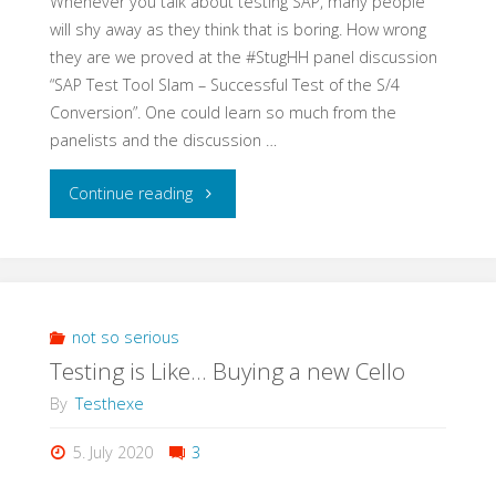
Whenever you talk about testing SAP, many people
will shy away as they think that is boring. How wrong
they are we proved at the #StugHH panel discussion
“SAP Test Tool Slam – Successful Test of the S/4
Conversion”. One could learn so much from the
panelists and the discussion …
"The
Continue reading
Beauty
and
the
not so serious
Testing is Like… Buying a new Cello
Beast
By
Testhexe
–
5. July 2020
3
Test