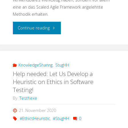
eine an das Scaled Agile Framework angelehnte
Methodik erhalten.
"Testschnack:
Continue reading
Mit
Focused
Build
KnowledgeSharing
,
StugHH
Help needed: Let Us Develop a
kommt
Heuristic on Ethics in Software
Testing!
SAP
By
Testhexe
Testing
21. November 2020
aus
#EthicsHeuristic
,
#StugHH
0
der