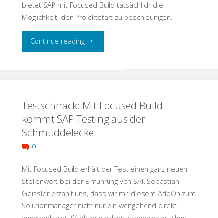
bietet SAP mit Focused Build tatsächlich die
Möglichkeit, den Projektstart zu beschleunigen.
"Testschnack:
Continue reading
Mit
Focused
Testschnack: Mit Focused Build
Build
kommt SAP Testing aus der
auf
Schmuddelecke
der
0
Überholspur"
Mit Focused Build erhält der Test einen ganz neuen
Stellenwert bei der Einführung von S/4. Sebastian
Geissler erzählt uns, dass wir mit diesem AddOn zum
Solutionmanager nicht nur ein weitgehend direkt
verwendbares Werkzeug haben, sondern vor allem