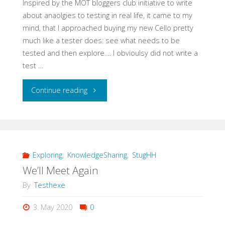
Inspired by the MOT bloggers club initiative to write
your
about anaolgies to testing in real life, it came to my
mind, that I approached buying my new Cello pretty
S/4
much like a tester does: see what needs to be
tested and then explore…. I obvioulsy did not write a
Conversion"
test …
"Testing
Continue reading
is
Like…
Buying
Exploring
,
KnowledgeSharing
,
StugHH
We’ll Meet Again
a
By
Testhexe
new
3. May 2020
0
Cello"