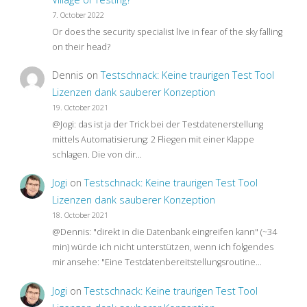
7. October 2022
QA
Or does the security specialist live in fear of the sky falling
on their head?
As
Dennis
on
Testschnack: Keine traurigen Test Tool
We
Lizenzen dank sauberer Konzeption
19. October 2021
Know
@Jogi: das ist ja der Trick bei der Testdatenerstellung
mittels Automatisierung: 2 Fliegen mit einer Klappe
It"
schlagen. Die von dir…
Jogi
on
Testschnack: Keine traurigen Test Tool
Lizenzen dank sauberer Konzeption
18. October 2021
@Dennis: "direkt in die Datenbank eingreifen kann" (~34
min) würde ich nicht unterstützen, wenn ich folgendes
mir ansehe: "Eine Testdatenbereitstellungsroutine…
Jogi
on
Testschnack: Keine traurigen Test Tool