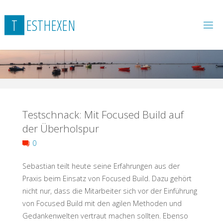
Skip
to
T
E
S
T
H
E
X
E
N
content
Testschnack: Mit Focused Build auf
der Überholspur
0
Sebastian teilt heute seine Erfahrungen aus der
Praxis beim Einsatz von Focused Build. Dazu gehört
nicht nur, dass die Mitarbeiter sich vor der Einführung
von Focused Build mit den agilen Methoden und
Gedankenwelten vertraut machen sollten. Ebenso