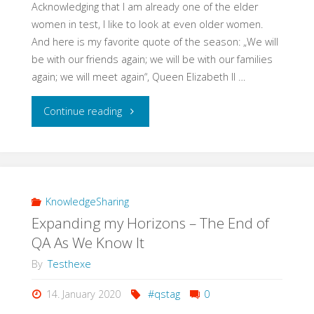
Acknowledging that I am already one of the elder
women in test, I like to look at even older women.
And here is my favorite quote of the season: „We will
be with our friends again; we will be with our families
again; we will meet again“, Queen Elizabeth II …
"We’ll
Continue reading
Meet
Again"
KnowledgeSharing
Expanding my Horizons – The End of
QA As We Know It
By
Testhexe
14. January 2020
#qstag
0