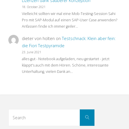
Lizenzen dank sauberer Konzeption
18. October 2021
Vielleicht sollten wir mal eine Mob-Testing-Session Sahi
Pro mit SAP-Modul auf einen SAP-User Case anwenden?
Anfassen finde ich immer geiler…
dieter von holten
on
Testschnack: Klein aber fein:
die Fiori Testpyramide
23. June 2021
alles gut - Notebook aufgeladen, neu gestartet - jetzt
klappt's auch mit dem Hören. Schöne, interessante
Unterhaltung, vielen Dank an…
Search
Search
for: