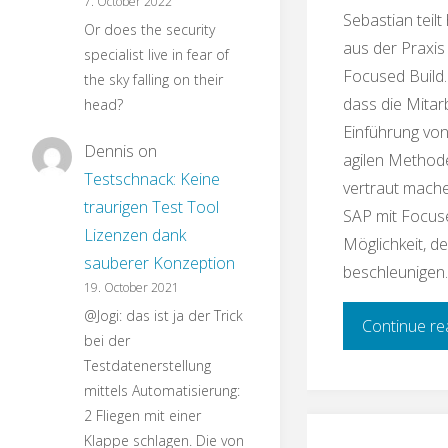
7. October 2022
Sebastian teil
Or does the security
aus der Praxis
specialist live in fear of
Focused Build.
the sky falling on their
dass die Mitarb
head?
Einführung von
Dennis
on
agilen Method
Testschnack: Keine
vertraut mache
traurigen Test Tool
SAP mit Focuse
Lizenzen dank
Möglichkeit, de
sauberer Konzeption
beschleunigen.
19. October 2021
@Jogi: das ist ja der Trick
Continue re
bei der
Testdatenerstellung
mittels Automatisierung:
2 Fliegen mit einer
Klappe schlagen. Die von