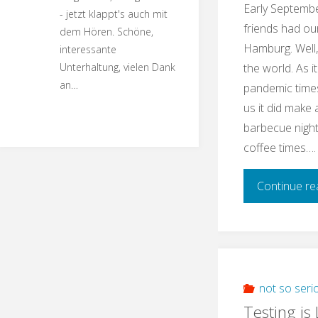
Early Septemb
- jetzt klappt's auch mit
friends had ou
dem Hören. Schöne,
Hamburg. Well,
interessante
Unterhaltung, vielen Dank
the world. As i
an…
pandemic times
us it did make 
barbecue night
coffee times….
Continue re
not so seri
Testing is