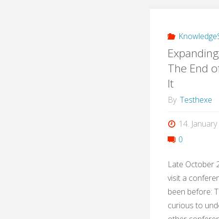
KnowledgeS
Expanding
The End o
It
By
Testhexe
14. January
0
Late October 2
visit a confer
been before: 
curious to und
other confere