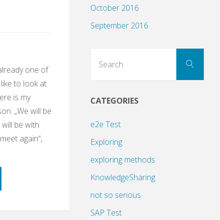
October 2016
September 2016
Sear
Search
for:
already one of
like to look at
ere is my
CATEGORIES
son: „We will be
rsion"
e2e Test
will be with
 meet again“,
Exploring
exploring methods
KnowledgeSharing
not so serious
SAP Test