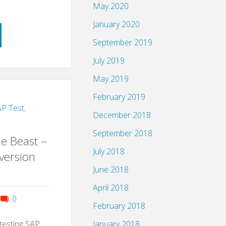
May 2020
January 2020
schnack:
September 2019
July 2019
May 2019
February 2019
P Test
,
December 2018
September 2018
e Beast –
July 2018
version
rganisation
June 2018
April 2018
0
February 2018
January 2018
testing SAP,