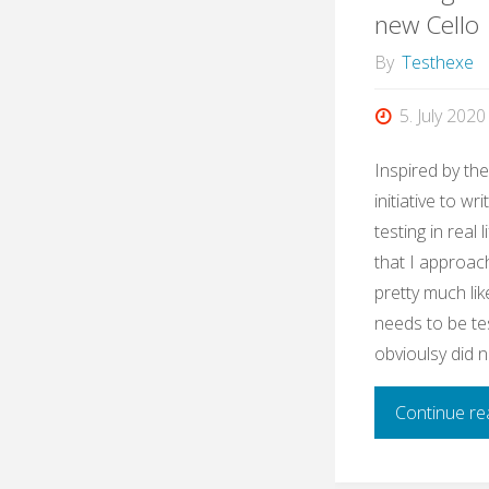
new Cello
By
Testhexe
5. July 2020
Inspired by th
initiative to w
testing in real 
that I approac
pretty much li
needs to be te
obvioulsy did n
Continue re