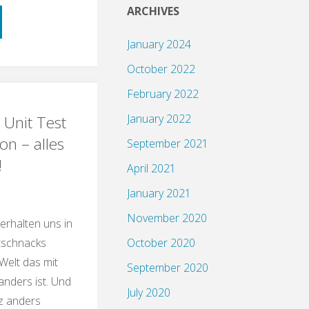
ARCHIVES
schnack:
January 2024
porte,
October 2022
aten,
February 2022
January 2022
 Unit Test
management"
on – alles
September 2021
!
April 2021
January 2021
November 2020
terhalten uns in
tschnacks
October 2020
Welt das mit
September 2020
anders ist. Und
July 2020
z anders