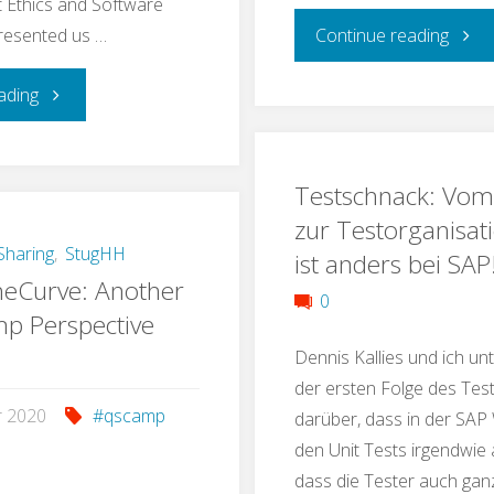
ut Ethics and Software
"Test
presented us …
Continue reading
Trans
"Help
ading
Testd
needed:
Testschnack: Vom
Test
Let
zur Testorganisati
Us
haring
,
StugHH
ist anders bei SAP
heCurve: Another
0
Develop
p Perspective
Dennis Kallies und ich un
a
der ersten Folge des Tes
Heuristic
r 2020
#qscamp
darüber, dass in der SAP 
den Unit Tests irgendwie 
on
dass die Tester auch gan