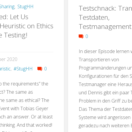
Build
haring
,
StugHH
Testschnack: Tran
Build
ed: Let Us
Testdaten,
auf
komm
Heuristic on Ethics
Testmanagement
e Testing!
der
SAP
0
Überholspur"
Testi
In dieser Episode lernen 
ber 2020
Transportieren von
aus
Programmänderungen u
ristic
,
#StugHH
0
Konfigurationen für den 
der
to the requirements” the
Testmanager eine Heraus
ct? The same as
Schm
und Dennis gibt ein paar 
he same as ethical? The
Problem in den Griff zu 
vent with Tobias Geyer
Das Thema der Testdaten
ach an answer. Or at least
Systeme wird angerissen 
 thinking. And that worked!
geradezu nach weiteren 