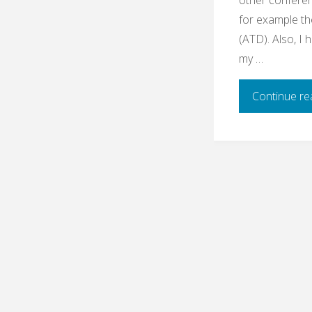
for example th
(ATD). Also, I 
my …
Continue re