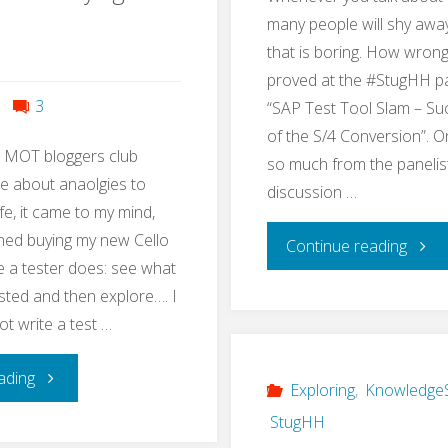
Perspective"
ist
many people will shy away
that is boring. How wron
ander
proved at the #StugHH pa
bei
3
“SAP Test Tool Slam – Su
of the S/4 Conversion”. O
SAP!"
e MOT bloggers club
so much from the panelis
rite about anaolgies to
discussion …
life, it came to my mind,
hed buying my new Cello
"The
Continue reading
ke a tester does: see what
Beaut
sted and then explore…. I
ot write a test …
and
"Testing
ading
the
Exploring
,
KnowledgeS
StugHH
is
Beast