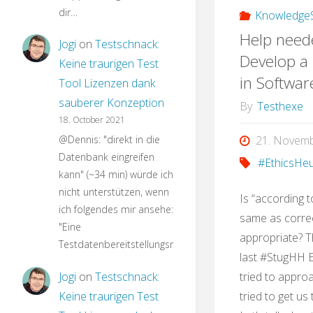
dir…
KnowledgeS
Help need
Jogi
on
Testschnack:
Develop a 
Keine traurigen Test
in Softwar
Tool Lizenzen dank
sauberer Konzeption
By
Testhexe
18. October 2021
21. Novem
@Dennis: "direkt in die
Datenbank eingreifen
#EthicsHeu
kann" (~34 min) würde ich
nicht unterstützen, wenn
Is “according 
ich folgendes mir ansehe:
same as corre
"Eine
appropriate? T
Testdatenbereitstellungsroutine…
last #StugHH E
tried to appro
Jogi
on
Testschnack:
tried to get us
Keine traurigen Test