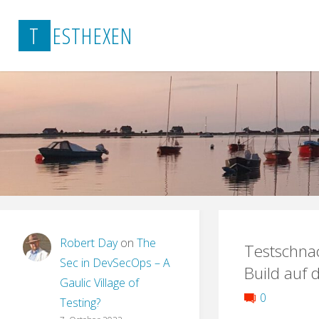
Skip
T
E
S
T
H
E
X
E
N
to
content
Robert Day
on
The
Testschna
Sec in DevSecOps – A
Build auf 
Gaulic Village of
0
Testing?