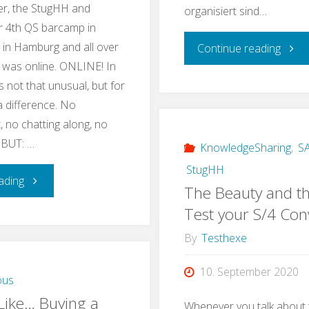
er, the StugHH and
organisiert sind…
Ethics
r 4th QS barcamp in
 in Hamburg and all over
in
"Test
Continue reading
t was online. ONLINE! In
Software
Vom
 not that unusual, but for
a difference. No
Testing!"
Unit
, no chatting along, no
 BUT: …
Test
KnowledgeSharing
,
SA
StugHH
"#FlattenTheCurve:
zur
ading
The Beauty and th
Test your S/4 Con
Another
Testo
By
Testhexe
QS
–
10. September 2020
Barcamp
alles
ous
 Like… Buying a
Whenever you talk about 