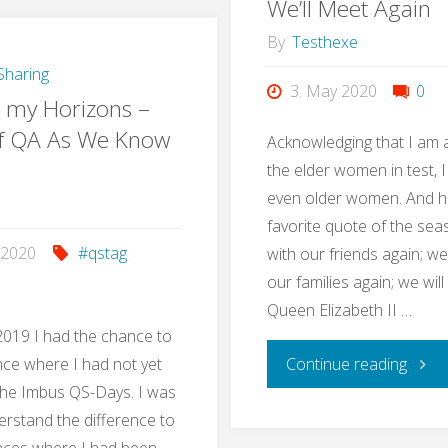
We’ll Meet Again
Like…
–
By
Testhexe
Buying
haring
Test
3. May 2020
0
 my Horizons –
a
your
f QA As We Know
Acknowledging that I am 
new
the elder women in test, I 
S/4
even older women. And h
Cello"
favorite quote of the sea
Conve
 2020
#qstag
with our friends again; we 
our families again; we will
Queen Elizabeth II …
019 I had the chance to
"We’ll
ence where I had not yet
Continue reading
The Imbus QS-Days. I was
Meet
erstand the difference to
nces where I had been,