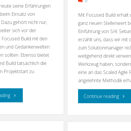
0
t heute seine Erfahrungen
 beim Einsatz von
Mit Focused Build erhält 
 Dazu gehört nicht nur,
ganz neuen Stellenwert b
eiter sich vor der
Einführung von S/4. Sebas
 Focused Build mit den
erzählt uns, dass wir mi
en und Gedankenwelten
zum Solutionmanager nich
n sollten. Ebenso bietet
weitgehend direkt verwe
d Build tatsächlich die
Werkzeug haben, sondern
n Projektstart zu
eine an das Scaled Agile
angelehnte Methodik erha
"Testschnack:
ading
"Test
Continue reading
Mit
Mit
Focused
Focu