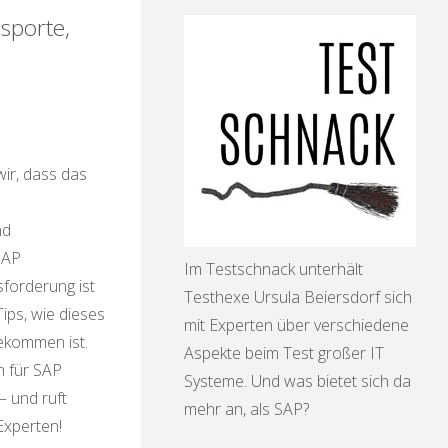
sporte,
t
ng
wir, dass das
nd
SAP
Im Testschnack unterhält
forderung ist
Testhexe Ursula Beiersdorf sich
uddelecke"
Tips, wie dieses
mit Experten über verschiedene
bekommen ist.
Aspekte beim Test großer IT
 für SAP
Systeme. Und was bietet sich da
– und ruft
mehr an, als SAP?
Experten!