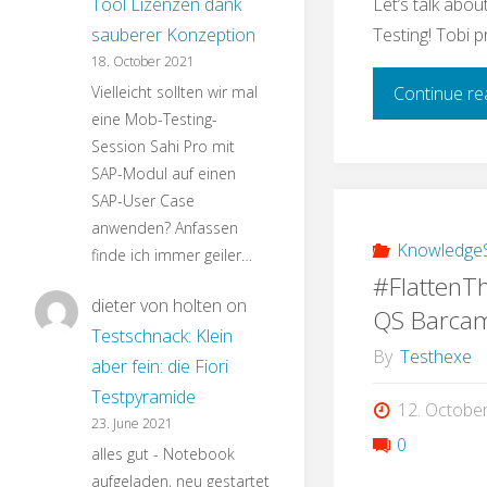
Let’s talk abo
Tool Lizenzen dank
Testing! Tobi 
sauberer Konzeption
18. October 2021
Continue re
Vielleicht sollten wir mal
eine Mob-Testing-
Session Sahi Pro mit
SAP-Modul auf einen
SAP-User Case
anwenden? Anfassen
KnowledgeS
finde ich immer geiler…
#FlattenT
dieter von holten
on
QS Barcam
Testschnack: Klein
By
Testhexe
aber fein: die Fiori
Testpyramide
12. Octobe
23. June 2021
0
alles gut - Notebook
aufgeladen, neu gestartet