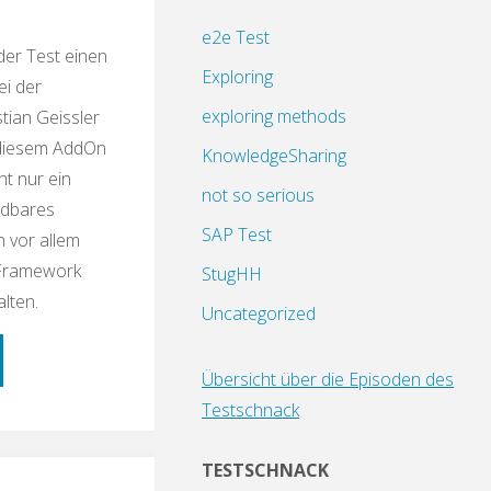
e2e Test
der Test einen
Exploring
ei der
exploring methods
tian Geissler
t diesem AddOn
KnowledgeSharing
t nur ein
not so serious
ndbares
SAP Test
 vor allem
 Framework
StugHH
lten.
Uncategorized
schnack:
Übersicht über die Episoden des
Testschnack
sed
TESTSCHNACK