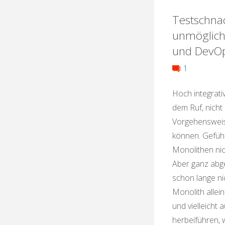
Testschnac
unmöglich
und DevO
1
Hoch integrati
dem Ruf, nicht
Vorgehensweis
können. Gefühlt
Monolithen ni
Aber ganz abg
schon lange ni
Monolith allein
und vielleicht
herbeiführen,