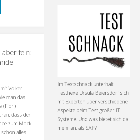
schnack:
igen
 aber fein:
amide
zen
Im Testschnack unterhält
 mit Volker
Testhexe Ursula Beiersdorf sich
 wie man das
mit Experten über verschiedene
 (Fiori)
Aspekte beim Test großer IT
rer
aran, dass der
Systeme. Und was bietet sich da
face zum Mock
ption"
mehr an, als SAP?
schon alles