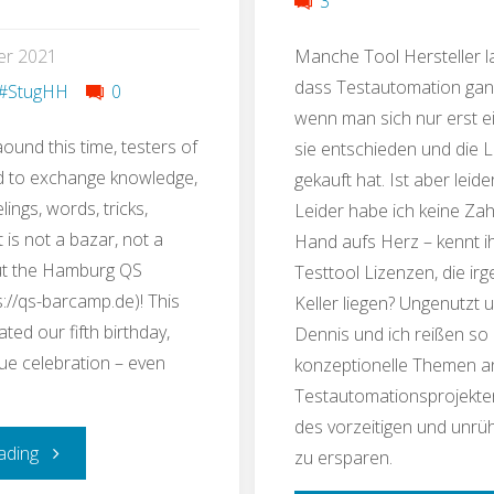
3
er 2021
Manche Tool Hersteller l
dass Testautomation ganz
#StugHH
0
wenn man sich nur erst ei
ound this time, testers of
sie entschieden und die 
d to exchange knowledge,
gekauft hat. Ist aber leide
lings, words, tricks,
Leider habe ich keine Zah
t is not a bazar, not a
Hand aufs Herz – kennt ih
ut the Hamburg QS
Testtool Lizenzen, die ir
://qs-barcamp.de)! This
Keller liegen? Ungenutzt u
ted our fifth birthday,
Dennis und ich reißen so 
rue celebration – even
konzeptionelle Themen a
Testautomationsprojekten
des vorzeitigen und unrü
"Growing
ading
zu ersparen.