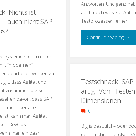
Antworten. Und ganz nebe
k: Nichts ist
Test:
auch noch was zur Auto
 – auch nicht SAP
Testprozessen lernen.
Are
ps?
"Test
Continue reading
You
Testd
a
ve Systeme stehen unter
 mit “modernen”
–
Real
en bearbeitet werden zu
Testschnack: SAP 
das
 gilt, dass Agilität und
Witch?"
artig! Vom Testen
cht zusammen passen.
flüssi
Dimensionen
esehen davon, dass SAP
cht mehr der alte
Gold
0
e ist, kann man Agilität
des
 auch DevOps
Big is beautiful – oder do
 wenn man ein paar
der Einführung großer S