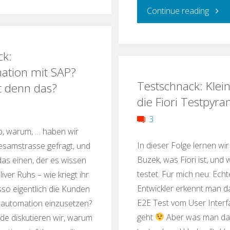
with
"Test
Continue reading
the
Keine
ck:
QS-
traur
ation mit SAP?
Barcamp"
Testschnack: Klein
Test
t denn das?
die Fiori Testpyr
Tool
3
b, warum, … haben wir
Lizen
In dieser Folge lernen wir
Sesamstrasse gefragt, und
dank
Buzek, was Fiori ist, und
 das einen, der es wissen
testet. Für mich neu: Echte
liver Ruhs – wie kriegt ihr
saube
Entwickler erkennt man d
so eigentlich die Kunden
E2E Test vom User Inter
tautomation einzusetzen?
Konze
geht
Aber was man da 
ode diskutieren wir, warum