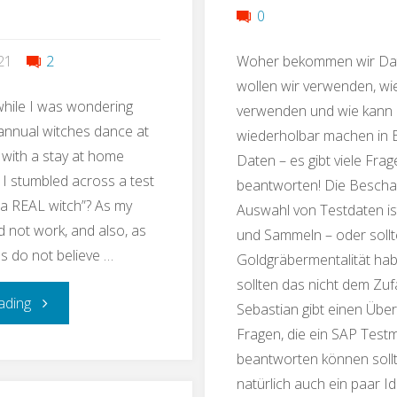
Fiori
bringt
0
Testp
denn
Woher bekommen wir Dat
021
2
wollen wir verwenden, wie
das?"
while I was wondering
verwenden und wie kann 
annual witches dance at
wiederholbar machen in 
 with a stay at home
Daten – es gibt viele Fra
, I stumbled across a test
beantworten! Die Bescha
u a REAL witch”? As my
Auswahl von Testdaten is
d not work, and also, as
und Sammeln – oder sollt
ds do not believe …
Goldgräbermentalität hab
sollten das nicht dem Zuf
"The
ading
Sebastian gibt einen Über
Fragen, die ein SAP Tes
Most
beantworten können sollte
natürlich auch ein paar I
Important