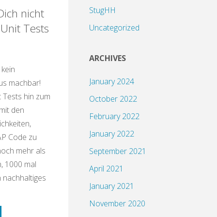
StugHH
Dich nicht
 Unit Tests
Uncategorized
ARCHIVES
kein
January 2024
aus machbar!
 Tests hin zum
October 2022
n
mit den
February 2022
ichkeiten,
January 2022
AP Code zu
 noch mehr als
September 2021
en
n, 1000 mal
April 2021
nsionen"
h nachhaltiges
January 2021
November 2020
schnack: