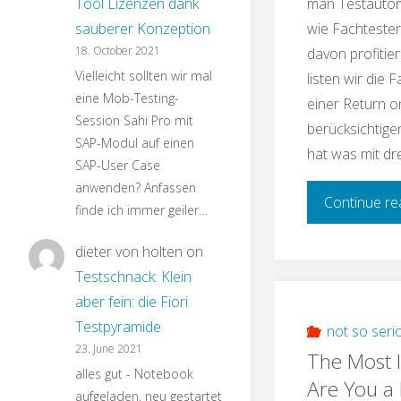
man Testautoma
Tool Lizenzen dank
wie Fachtester
sauberer Konzeption
18. October 2021
davon profitie
Vielleicht sollten wir mal
listen wir die 
eine Mob-Testing-
einer Return 
Session Sahi Pro mit
berücksichtigen 
SAP-Modul auf einen
hat was mit dr
SAP-User Case
anwenden? Anfassen
Continue re
finde ich immer geiler…
dieter von holten
on
Testschnack: Klein
aber fein: die Fiori
Testpyramide
not so seri
23. June 2021
The Most 
alles gut - Notebook
Are You a 
aufgeladen, neu gestartet