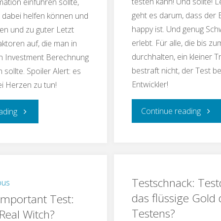
testen kann! Und sollte! L
tion einführen sollte,
geht es darum, dass der
 dabei helfen können und
happy ist. Und genug Sch
ren und zu guter Letzt
erlebt. Für alle, die bis z
Faktoren auf, die man in
durchhalten, ein kleiner T
on Investment Berechnung
bestraft nicht, der Test b
sollte. Spoiler Alert: es
Entwickler!
ei Herzen zu tun!
"Test
"Testschnack:
Continue reading
ading
Klein
Testautomation
aber
mit
Testschnack: Test
fein:
SAP?
ous
das flüssige Gold
Important Test:
die
Was
Testens?
Real Witch?