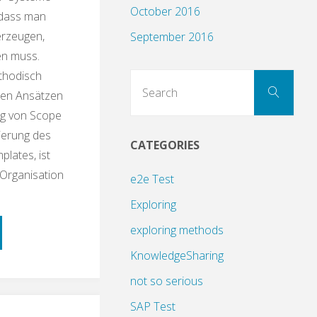
ns?"
October 2016
, dass man
erzeugen,
September 2016
en muss.
ethodisch
Sear
Search
den Ansätzen
for:
ng von Scope
ierung des
CATEGORIES
lates, ist
Organisation
e2e Test
Exploring
exploring methods
schnack:
KnowledgeSharing
not so serious
SAP Test