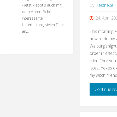
By
Testhexe
- jetzt klappt's auch mit
dem Hören. Schöne,
24. April 2
interessante
Unterhaltung, vielen Dank
This morning, 
an…
how to do my 
Walpurgisnight
order in effect
titled: “Are yo
latest hexes di
my witch frien
Continue re