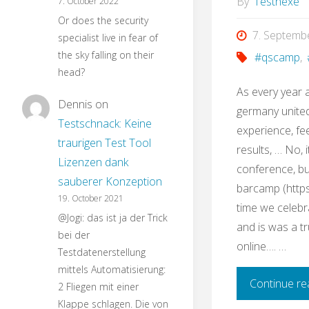
By
Testhexe
7. October 2022
Or does the security
7. Septemb
specialist live in fear of
the sky falling on their
#qscamp
,
head?
As every year a
Dennis
on
germany unite
Testschnack: Keine
experience, fee
traurigen Test Tool
results, … No, i
Lizenzen dank
conference, b
sauberer Konzeption
barcamp (https
19. October 2021
time we celebra
@Jogi: das ist ja der Trick
and is was a t
bei der
online…. …
Testdatenerstellung
mittels Automatisierung:
Continue re
2 Fliegen mit einer
Klappe schlagen. Die von