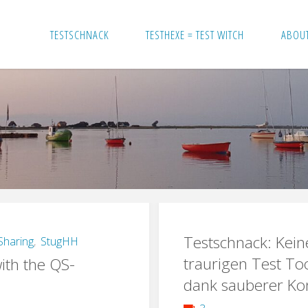
TESTSCHNACK
TESTHEXE = TEST WITCH
ABOU
Testschnack: Kein
haring
,
StugHH
traurigen Test To
ith the QS-
dank sauberer Ko