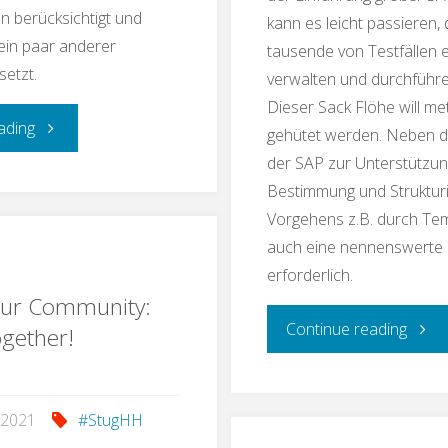
Teste
 berücksichtigt und
kann es leicht passieren
 ein paar anderer
tausende von Testfällen 
etzt.
verwalten und durchführ
Dieser Sack Flöhe will m
"Testschnack:
ading
gehütet werden. Neben 
der SAP zur Unterstützu
Nichts
Bestimmung und Struktur
Vorgehens z.B. durch Temp
ist
auch eine nennenswerte 
unmöglich
erforderlich.
our Community:
–
"Test
Continue reading
ogether!
auch
SAP
nicht
 2021
#StugHH
ist