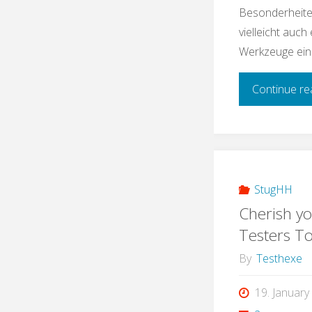
Besonderheiten
vielleicht auch
Werkzeuge eins
Continue re
StugHH
Cherish y
Testers T
By
Testhexe
19. January