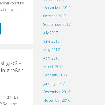
nbei könnt ihr
December 2017
mation von
October 2017
September 2017
schnack:
July 2017
aten
June 2017
May 2017
April 2017
ist groß –
March 2017
 in großen
ge
February 2017
January 2017
December 2016
ch nicht? Bei
November 2016
AP Systeme