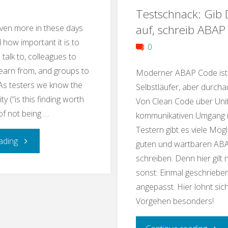
SAP
Testschnack: Gib 
groß
auf, schreib ABAP
even more in these days
und
–
how important it is to
0
 talk to, colleagues to
DevOps?"
artig!
learn from, and groups to
Moderner ABAP Code ist 
 As testers we know the
Vom
Selbstläufer, aber durch
ty (“is this finding worth
Von Clean Code über Unit
Teste
 of not being …
kommunikativen Umgang 
Testern gibt es viele Mögl
in
"Cherish
ading
guten und wartbaren AB
schreiben. Denn hier gilt
groß
your
sonst: Einmal geschriebe
Dime
angepasst. Hier lohnt sic
Community:
Vorgehen besonders!
Testers
"Test