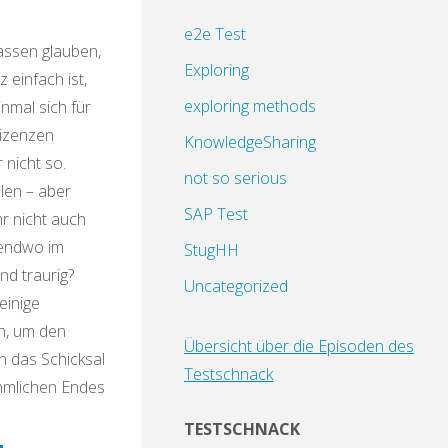
e2e Test
assen glauben,
Exploring
 einfach ist,
exploring methods
nmal sich für
Lizenzen
KnowledgeSharing
r nicht so.
not so serious
len – aber
SAP Test
r nicht auch
gendwo im
StugHH
nd traurig?
Uncategorized
einige
n, um den
Übersicht über die Episoden des
 das Schicksal
Testschnack
hmlichen Endes
TESTSCHNACK