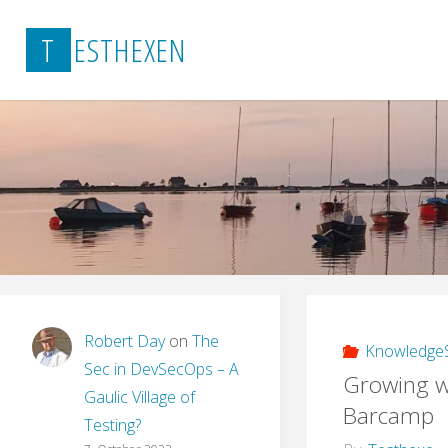
Skip
T
E
S
T
H
E
X
E
N
to
content
Robert Day
on
The
KnowledgeS
Sec in DevSecOps – A
Growing w
Gaulic Village of
Barcamp
Testing?