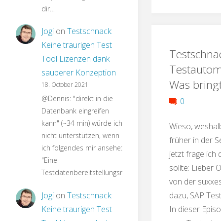
dir…
Jogi
on
Testschnack:
Keine traurigen Test
Testschna
Tool Lizenzen dank
Testautom
sauberer Konzeption
Was bring
18. October 2021
@Dennis: "direkt in die
0
Datenbank eingreifen
kann" (~34 min) würde ich
Wieso, weshal
nicht unterstützen, wenn
früher in der 
ich folgendes mir ansehe:
jetzt frage ich
"Eine
sollte: Lieber O
Testdatenbereitstellungsroutine…
von der suxxes
dazu, SAP Tes
Jogi
on
Testschnack:
In dieser Epis
Keine traurigen Test