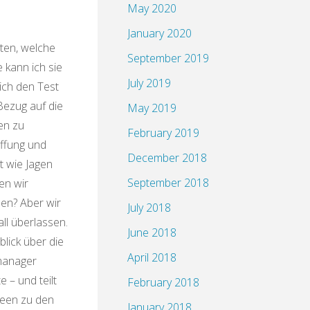
May 2020
January 2020
yramide"
en, welche
September 2019
 kann ich sie
July 2019
ich den Test
Bezug auf die
May 2019
gen zu
February 2019
ffung und
December 2018
t wie Jagen
September 2018
en wir
en? Aber wir
July 2018
all überlassen.
June 2018
blick über die
April 2018
tmanager
 – und teilt
February 2018
deen zu den
January 2018