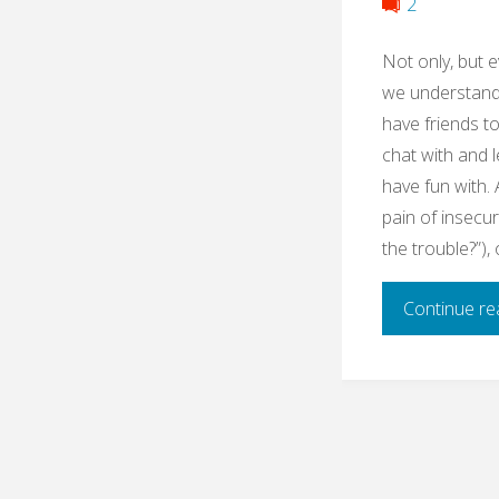
2
Not only, but 
we understand 
have friends to
chat with and 
have fun with.
pain of insecuri
the trouble?”),
Continue re