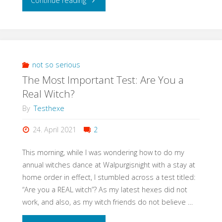
Continue reading
Testdaten
–
das
not so serious
The Most Important Test: Are You a
flüssige
Real Witch?
Gold
By
Testhexe
des
24. April 2021
2
Testens?"
This morning, while I was wondering how to do my
annual witches dance at Walpurgisnight with a stay at
home order in effect, I stumbled across a test titled:
“Are you a REAL witch”? As my latest hexes did not
work, and also, as my witch friends do not believe …