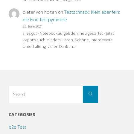
dieter von holten
on
Testschnack: Klein aber fein:
die Fiori Testpyramide
23. June 2021
alles gut - Notebook aufgeladen, neu gestartet - jetzt
klappt's auch mit dem Hören. Schöne, interessante
Unterhaltung, vielen Dank an…
Search
Search
for:
CATEGORIES
e2e Test