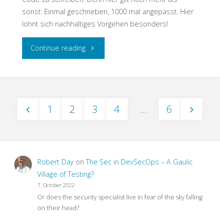
sonst: Einmal geschrieben, 1000 mal angepasst. Hier
lohnt sich nachhaltiges Vorgehen besonders!
"Testschnack:
Continue reading
Gib
Dich
1
2
3
4
…
6
nicht
Posts
auf,
pagination
schreib
Robert Day
on
The Sec in DevSecOps – A Gaulic
ABAP
Village of Testing?
7. October 2022
Unit
Or does the security specialist live in fear of the sky falling
on their head?
Tests"