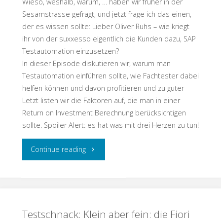
Wieso, weshalb, warum, … haben wir früher in der
dank
Sesamstrasse gefragt, und jetzt frage ich das einen,
der es wissen sollte: Lieber Oliver Ruhs – wie kriegt
sauberer
ihr von der suxxesso eigentlich die Kunden dazu, SAP
Testautomation einzusetzen?
Konzeption"
In dieser Episode diskutieren wir, warum man
Testautomation einführen sollte, wie Fachtester dabei
helfen können und davon profitieren und zu guter
Letzt listen wir die Faktoren auf, die man in einer
Return on Investment Berechnung berücksichtigen
sollte. Spoiler Alert: es hat was mit drei Herzen zu tun!
"Testschnack:
Continue reading
Testautomation
mit
Testschnack: Klein aber fein: die Fiori
SAP?