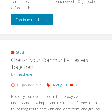
Templates, ist auch eine nennenswerte Organisation
erforderlich.
"Testschnack:
Continue reading
SAP
ist
groß
StugHH
Cherish your Community: Testers
–
Together!
artig!
By
Testhexe
Vom
19. January 2021
#StugHH
2
Testen
Not only, but even more in these days we
understand how important it is to have friends to talk
in
to, colleagues to chat with and learn from, and groups