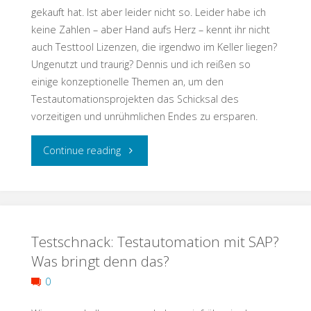
gekauft hat. Ist aber leider nicht so. Leider habe ich
keine Zahlen – aber Hand aufs Herz – kennt ihr nicht
auch Testtool Lizenzen, die irgendwo im Keller liegen?
Ungenutzt und traurig? Dennis und ich reißen so
einige konzeptionelle Themen an, um den
Testautomationsprojekten das Schicksal des
vorzeitigen und unrühmlichen Endes zu ersparen.
"Testschnack:
Continue reading
Keine
traurigen
Testschnack: Testautomation mit SAP?
Test
Was bringt denn das?
Tool
0
Lizenzen