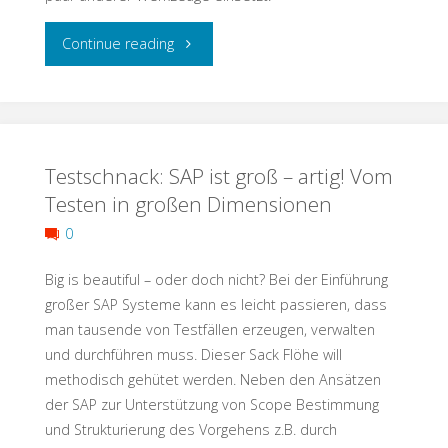
"Testschnack:
Continue reading
Nichts
ist
Testschnack: SAP ist groß – artig! Vom
unmöglich
Testen in großen Dimensionen
–
0
auch
Big is beautiful – oder doch nicht? Bei der Einführung
nicht
großer SAP Systeme kann es leicht passieren, dass
man tausende von Testfällen erzeugen, verwalten
SAP
und durchführen muss. Dieser Sack Flöhe will
methodisch gehütet werden. Neben den Ansätzen
und
der SAP zur Unterstützung von Scope Bestimmung
und Strukturierung des Vorgehens z.B. durch
DevOps?"