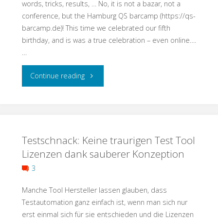
words, tricks, results, … No, it is not a bazar, not a
conference, but the Hamburg QS barcamp (https://qs-
barcamp.de)! This time we celebrated our fifth
birthday, and is was a true celebration – even online….
…
"Growing
Continue reading
with
the
Testschnack: Keine traurigen Test Tool
QS-
Lizenzen dank sauberer Konzeption
Barcamp"
3
Manche Tool Hersteller lassen glauben, dass
Testautomation ganz einfach ist, wenn man sich nur
erst einmal sich für sie entschieden und die Lizenzen