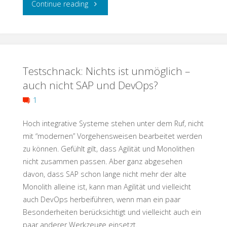
"The
Continue reading
Most
Important
Testschnack: Nichts ist unmöglich –
Test:
auch nicht SAP und DevOps?
Are
1
You
Hoch integrative Systeme stehen unter dem Ruf, nicht
a
mit “modernen” Vorgehensweisen bearbeitet werden
zu können. Gefühlt gilt, dass Agilität und Monolithen
Real
nicht zusammen passen. Aber ganz abgesehen
davon, dass SAP schon lange nicht mehr der alte
Witch?"
Monolith alleine ist, kann man Agilität und vielleicht
auch DevOps herbeiführen, wenn man ein paar
Besonderheiten berücksichtigt und vielleicht auch ein
paar anderer Werkzeuge einsetzt.