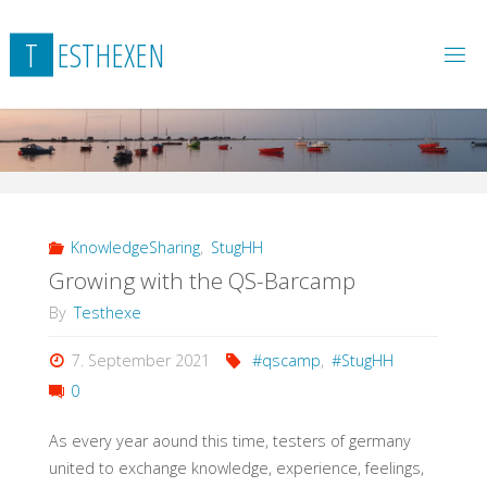
Skip
to
T
E
S
T
H
E
X
E
N
content
KnowledgeSharing
,
StugHH
Growing with the QS-Barcamp
By
Testhexe
7. September 2021
#qscamp
,
#StugHH
0
As every year aound this time, testers of germany
united to exchange knowledge, experience, feelings,