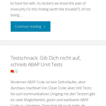
to have fun with. As testers we know the pain of
großen
insecurity (“is this finding worth the trouble?”), of not
Dimensionen"
being …
"Cherish
Continue reading
your
Community:
Testschnack: Gib Dich nicht auf,
Testers
schreib ABAP Unit Tests
Together!"
0
Moderner ABAP Code ist kein Selbstläufer, aber
durchaus machbar! Von Clean Code über Unit Tests
hin zum kommunikativen Umgang mit den Testern gibt
es viele Möglichkeiten, guten und wartbaren ABAP
Code zu schreiben. Denn hier gilt noch mehr als