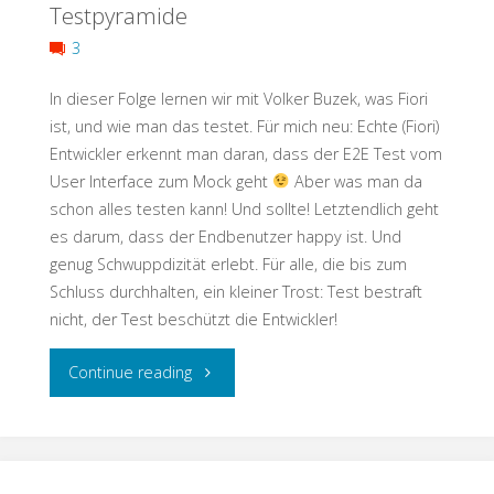
Testpyramide
Was
3
bringt
In dieser Folge lernen wir mit Volker Buzek, was Fiori
denn
ist, und wie man das testet. Für mich neu: Echte (Fiori)
Entwickler erkennt man daran, dass der E2E Test vom
das?"
User Interface zum Mock geht
Aber was man da
schon alles testen kann! Und sollte! Letztendlich geht
es darum, dass der Endbenutzer happy ist. Und
genug Schwuppdizität erlebt. Für alle, die bis zum
Schluss durchhalten, ein kleiner Trost: Test bestraft
nicht, der Test beschützt die Entwickler!
"Testschnack:
Continue reading
Klein
aber