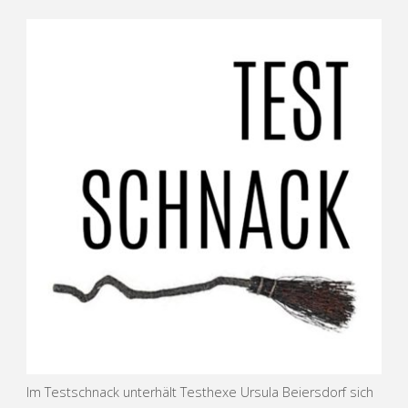
Im Testschnack unterhält Testhexe Ursula Beiersdorf sich