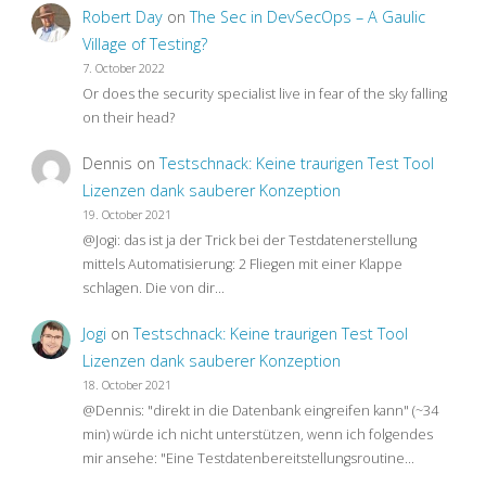
Me
Robert Day
on
The Sec in DevSecOps – A Gaulic
Village of Testing?
Sad"
7. October 2022
Or does the security specialist live in fear of the sky falling
on their head?
Dennis
on
Testschnack: Keine traurigen Test Tool
Lizenzen dank sauberer Konzeption
19. October 2021
@Jogi: das ist ja der Trick bei der Testdatenerstellung
mittels Automatisierung: 2 Fliegen mit einer Klappe
schlagen. Die von dir…
Jogi
on
Testschnack: Keine traurigen Test Tool
Lizenzen dank sauberer Konzeption
18. October 2021
@Dennis: "direkt in die Datenbank eingreifen kann" (~34
min) würde ich nicht unterstützen, wenn ich folgendes
mir ansehe: "Eine Testdatenbereitstellungsroutine…